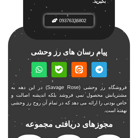
بگیرید.
باند خودرو ناکامیچی
2
باند فابریک خودرو
1
09376336802
باند فابریک ناکامیچی
1
باند ماشین ناکامیچی
2
باند ناکامیچی
2
پیام رسان های رز وحشی
پخش 206
2
پخش 207
2
پخش 405
2
پخش MVM 530
1
فروشگاه رز وحشی (Savage Rose) در این دهه به
پخش MVM X22
1
مشتریانش محصول نمی فروشد بلکه اندیشه اصالت و
پخش اریو
1
خاص بودنی را ارائه می دهد که در تمام آن روح رز وحشی
پخش ال 90
1
نهفته است.
پخش النترا
2
مجوزهای دریافتی مجموعه
پخش ام وی ام
4
پخش ام وی ام 530
2