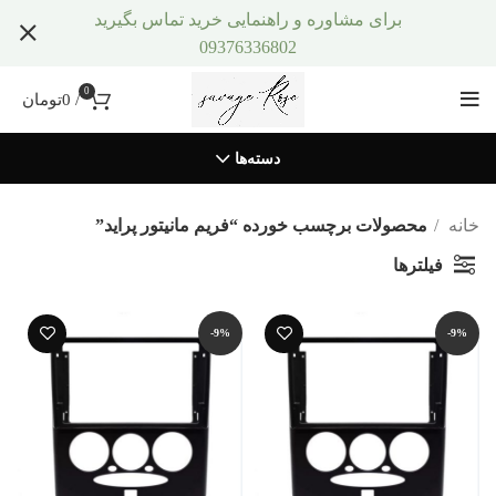
برای مشاوره و راهنمایی خرید تماس بگیرید
09376336802
0
/
0
تومان
دسته‌ها
خانه
محصولات برچسب خورده “فریم مانیتور پراید”
فیلترها
-9%
-9%