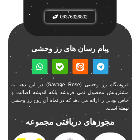
باند فابریک خودرو
1
09376336802
باند فابریک ناکامیچی
1
باند ماشین ناکامیچی
2
باند ناکامیچی
2
پخش 206
2
پیام رسان های رز وحشی
پخش 207
2
پخش 405
2
پخش MVM 530
1
پخش MVM X22
1
فروشگاه رز وحشی (Savage Rose) در این دهه به
پخش اریو
1
مشتریانش محصول نمی فروشد بلکه اندیشه اصالت و
پخش ال 90
خاص بودنی را ارائه می دهد که در تمام آن روح رز وحشی
1
نهفته است.
پخش النترا
2
پخش ام وی ام
4
مجوزهای دریافتی مجموعه
پخش ام وی ام 530
2
پخش ام وی ام ایکس 22
2