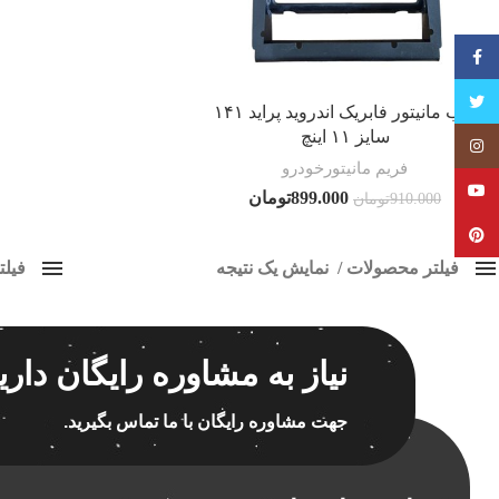
فیسبوک
تویتر
قاب مانیتور فابریک اندروید پراید ۱۴۱
سایز ۱۱ اینچ
Instagram
فریم مانیتورخودرو
YouTube
899.000
تومان
910.000
تومان
Pinterest
فیلتر محصولات
نمایش یک نتیجه
فیل
کلاس‌های حمل و نقل محصول
فریم پ
هیچ
برچسب ه
نیاز به مشاوره رایگان داری
فقط نمایش محصولات فروش
فقط موجود در انبار
جهت مشاوره رایگان با ما تماس بگیرید.
اسپیکر
اسپیکر