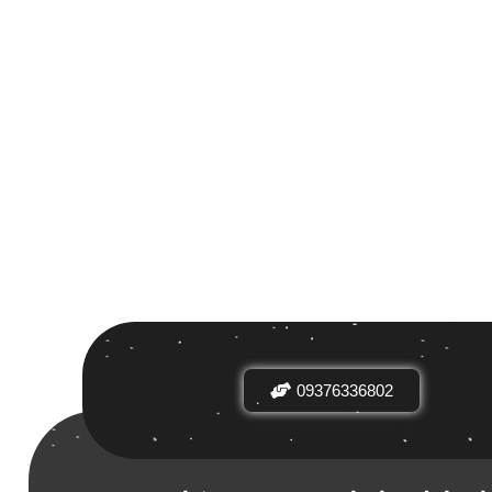
 بر اساس
ض
09376336802
دیدها
نرخ میانگین