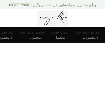
برای مشاوره و راهنمایی خرید تماس بگیرید 09376336802
دوربین دنده عقب
ردیاب خودرو
سنسور دنده عقب
باند خودرو
۲ محصولات
۰ محصول
۰ محصول
۳ محصولات