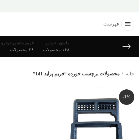
فهرست
مانیتور خودرو
فریم مانیتورخودرو
۱۶۸ محصولات
۲۸ محصولات
خانه
محصولات برچسب خورده “فریم پراید 141”
-1%