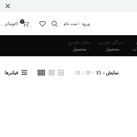
0
ورود / ثبت نام
0
تومان
دزدگیر خودرو
پخش خودرو
۰ محصول
۰ محصول
فیلترها
نمایش
15
20
35