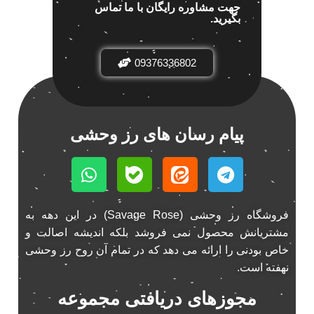
جهت مشاوره رایگان با ما تماس
باند پاناتک 6928p
1
بگیرید.
باند خودرو پاناتک
1
باند خودرو ناکامیچی
2
09376336802
باند فابریک خودرو
1
باند فابریک ناکامیچی
1
باند ماشین ناکامیچی
2
باند ناکامیچی
پیام رسان های رز وحشی
2
پخش 206
2
پخش 207
2
پخش 405
2
پخش MVM 530
1
فروشگاه رز وحشی (Savage Rose) در این دهه به
مشتریانش محصول نمی فروشد بلکه اندیشه اصالت و
پخش MVM X22
1
خاص بودنی را ارائه می دهد که در تمام آن روح رز وحشی
پخش اریو
1
نهفته است.
پخش ال 90
1
پخش النترا
مجوزهای دریافتی مجموعه
2
پخش ام وی ام