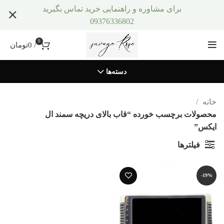
برای مشاوره و راهنمایی خرید تماس بگیرید
09376336802
0
/
0
تومان
دسته‌ها
خانه
محصولات برچسب خورده “قاب بالای دریچه سمند ال
ایکس”
فیلترها
-19%