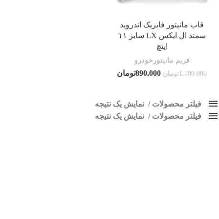
قاب مانیتور فابریک اندروید
سمند ال ایکس LX سایز ۱۱
اینچ
فریم مانیتورخودرو
890.000
تومان
1.100.000
تومان
فیلتر محصولات
نمایش یک نتیجه
فیلتر محصولات
کلاس‌های حمل و نقل محصول
نمایش یک نتیجه
هیچ
قاب بالای دریچه سمند
فقط نمایش محصولات فروش
فقط موجود در انبار
برچسب ها
اسپیکر پاناتک
1
اسپیکر خودرو ناکامیچی
2