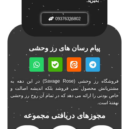
بگیرید.
باند خودرو ناکامیچی
2
باند فابریک خودرو
1
09376336802
باند فابریک ناکامیچی
1
باند ماشین ناکامیچی
2
باند ناکامیچی
2
پیام رسان های رز وحشی
پخش 206
2
پخش 207
2
پخش 405
2
پخش MVM 530
1
فروشگاه رز وحشی (Savage Rose) در این دهه به
پخش MVM X22
1
مشتریانش محصول نمی فروشد بلکه اندیشه اصالت و
پخش اریو
1
خاص بودنی را ارائه می دهد که در تمام آن روح رز وحشی
پخش ال 90
1
نهفته است.
پخش النترا
2
مجوزهای دریافتی مجموعه
پخش ام وی ام
4
پخش ام وی ام 530
2