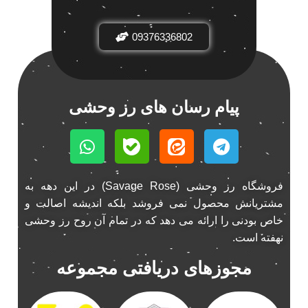
باند فابریک خودرو
1
09376336802
باند فابریک ناکامیچی
1
باند ماشین ناکامیچی
2
باند ناکامیچی
2
پخش 206
2
پیام رسان های رز وحشی
پخش 207
2
پخش 405
2
پخش MVM 530
1
پخش MVM X22
1
فروشگاه رز وحشی (Savage Rose) در این دهه به
پخش اریو
1
مشتریانش محصول نمی فروشد بلکه اندیشه اصالت و
پخش ال 90
خاص بودنی را ارائه می دهد که در تمام آن روح رز وحشی
1
نهفته است.
پخش النترا
2
پخش ام وی ام
4
مجوزهای دریافتی مجموعه
پخش ام وی ام 530
2
پخش ام وی ام ایکس 22
2