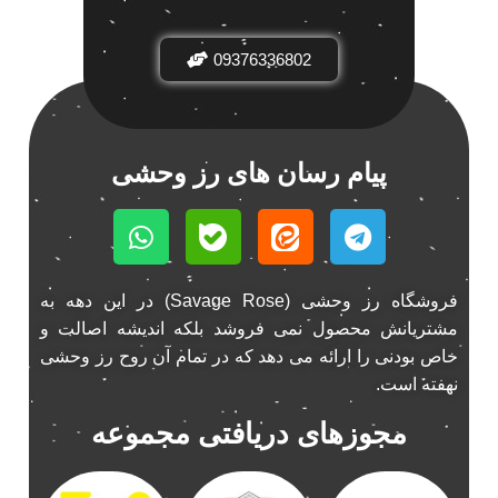
باند فابریک خودرو
1
09376336802
باند فابریک ناکامیچی
1
باند ماشین ناکامیچی
2
باند ناکامیچی
2
پخش 206
2
پیام رسان های رز وحشی
پخش 207
2
پخش 405
2
پخش MVM 530
1
پخش MVM X22
1
فروشگاه رز وحشی (Savage Rose) در این دهه به
پخش اریو
1
مشتریانش محصول نمی فروشد بلکه اندیشه اصالت و
پخش ال 90
خاص بودنی را ارائه می دهد که در تمام آن روح رز وحشی
1
نهفته است.
پخش النترا
2
پخش ام وی ام
4
مجوزهای دریافتی مجموعه
پخش ام وی ام 530
2
پخش ام وی ام ایکس 22
2