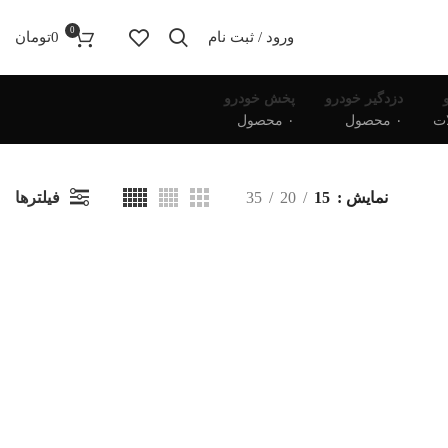
0
ورود / ثبت نام
0
تومان
دزدگیر خودرو
پخش خودرو
۰ محصول
۰ محصول
فیلترها
نمایش
15
20
35