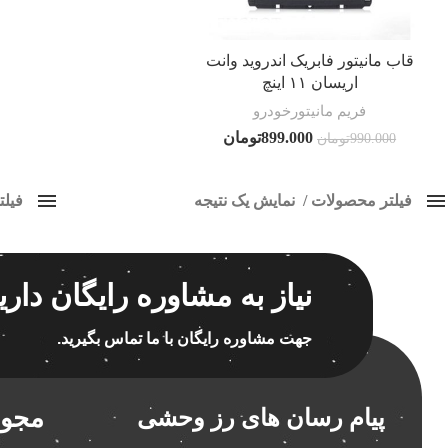
فیسبوک
قاب مانیتور فابریک اندروید وانت
اریسان ۱۱ اینچ
تویتر
فریم مانیتورخودرو
Instagram
899.000
تومان
990.000
تومان
YouTube
فیلتر محصولات
نمایش یک نتیجه
فیل
Pinterest
کلاس‌های حمل و نقل محصول
قاب م
هیچ
برچسب ه
نیاز به مشاوره رایگان داری
فقط نمایش محصولات فروش
فقط موجود در انبار
جهت مشاوره رایگان با ما تماس بگیرید.
اسپیکر
اسپیکر
مجوز
پیام رسان های رز وحشی
اسپیکر
اسپیکر