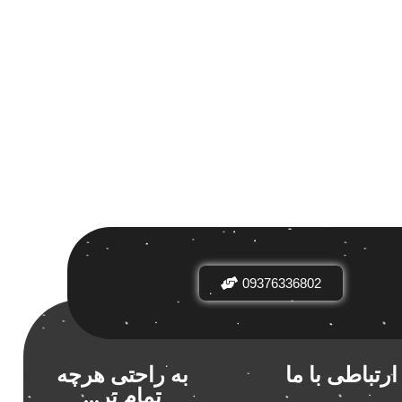
 بر اساس
ض
09376336802
دیدها
نرخ میانگین
ارتباطی با ما
به راحتی هرچه
 تازگی
تمام تر...