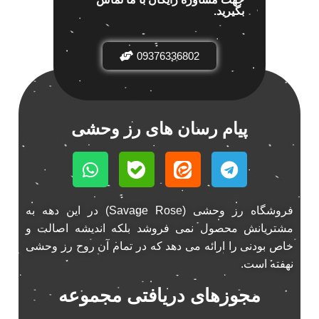
بگیرید.
باند خودرو پاناتک
1
باند خودرو ناکامیچی
2
باند فابریک خودرو
09376336802
1
باند فابریک ناکامیچی
1
باند ماشین ناکامیچی
2
باند ناکامیچی
2
پیام رسان های رز وحشی
پخش 206
2
پخش 207
2
پخش 405
2
پخش MVM 530
1
فروشگاه رز وحشی (Savage Rose) در این دهه به
پخش MVM X22
1
مشتریانش محصول نمی فروشد بلکه اندیشه اصالت و
پخش اریو
1
خاص بودنی را ارائه می دهد که در تمام آن روح رز وحشی
پخش ال 90
نهفته است.
1
پخش النترا
2
مجوزهای دریافتی مجموعه
پخش ام وی ام
4