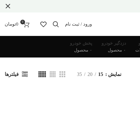
0
ورود / ثبت نام
0
تومان
دزدگیر خودرو
پخش خودرو
۰ محصول
۰ محصول
فیلترها
نمایش
15
20
35