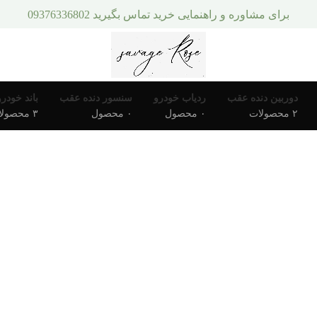
برای مشاوره و راهنمایی خرید تماس بگیرید 09376336802
دوربین دنده عقب
ردیاب خودرو
سنسور دنده عقب
باند خودرو
۲ محصولات
۰ محصول
۰ محصول
۳ محصولات