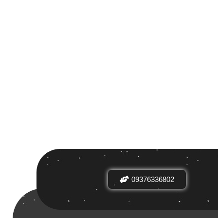
 بر اساس
ض
09376336802
دیدها
نرخ میانگین