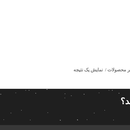
تر محصولات
نمایش یک نتیجه
انیتور سمند ال ایکس
ا
قیمت گذاری
مرتب سازی
د؟
پیش فر
14 280 000تومان
539 000تومان
تعداد باز
 پاناتک
1
539 000
14 280 000
محبوبیت
 خودرو ناکامیچی
2
براساس 