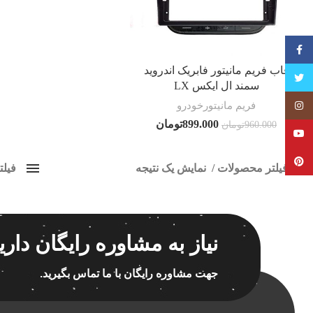
فیسبوک
قاب فریم مانیتور فابریک اندروید
تویتر
سمند ال ایکس LX
فریم مانیتورخودرو
Instagram
899.000
تومان
960.000
تومان
YouTube
Pinterest
فیلتر محصولات
نمایش یک نتیجه
فیل
کلاس‌های حمل و نقل محصول
قاب م
هیچ
برچسب ه
نیاز به مشاوره رایگان داری
فقط نمایش محصولات فروش
فقط موجود در انبار
جهت مشاوره رایگان با ما تماس بگیرید.
اسپیکر
اسپیکر