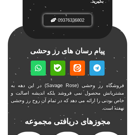
بگیرید.
باند خودرو ناکامیچی
2
باند فابریک خودرو
1
09376336802
باند فابریک ناکامیچی
1
باند ماشین ناکامیچی
2
باند ناکامیچی
2
پیام رسان های رز وحشی
پخش 206
2
پخش 207
2
پخش 405
2
پخش MVM 530
1
فروشگاه رز وحشی (Savage Rose) در این دهه به
پخش MVM X22
1
مشتریانش محصول نمی فروشد بلکه اندیشه اصالت و
پخش اریو
1
خاص بودنی را ارائه می دهد که در تمام آن روح رز وحشی
پخش ال 90
1
نهفته است.
پخش النترا
2
مجوزهای دریافتی مجموعه
پخش ام وی ام
4
پخش ام وی ام 530
2