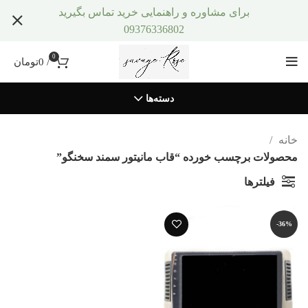
برای مشاوره و راهنمایی خرید تماس بگیرید
09376336802
0
/
0
تومان
دسته‌ها
خانه
محصولات برچسب خورده “قاب مانیتور سمند سخنگو”
فیلترها
-36%