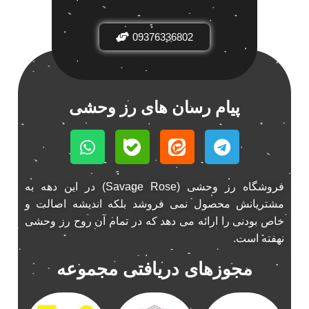
باند فابریک خودرو
1
09376336802
باند فابریک ناکامیچی
1
باند ماشین ناکامیچی
2
باند ناکامیچی
2
پخش 206
2
پیام رسان های رز وحشی
پخش 207
2
پخش 405
2
پخش MVM 530
1
پخش MVM X22
1
فروشگاه رز وحشی (Savage Rose) در این دهه به
پخش اریو
1
مشتریانش محصول نمی فروشد بلکه اندیشه اصالت و
پخش ال 90
خاص بودنی را ارائه می دهد که در تمام آن روح رز وحشی
1
نهفته است.
پخش النترا
2
پخش ام وی ام
4
مجوزهای دریافتی مجموعه
پخش ام وی ام 530
2
پخش ام وی ام ایکس 22
2