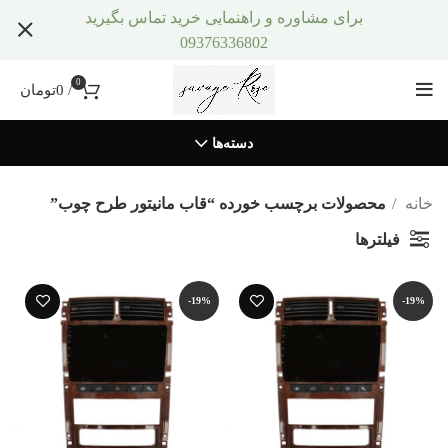
برای مشاوره و راهنمایی خرید تماس بگیرید
09376336802
0
/
0
تومان
دسته‌ها
خانه
محصولات برچسب خورده “قاب مانیتور طرح چوب”
فیلترها
-19%
-19%