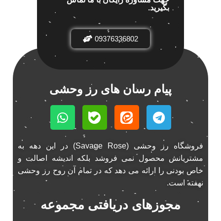
بگیرید.
باند خودرو پاناتک
1
باند خودرو ناکامیچی
2
باند فابریک خودرو
09376336802
1
باند فابریک ناکامیچی
1
باند ماشین ناکامیچی
2
باند ناکامیچی
2
پیام رسان های رز وحشی
پخش 206
2
پخش 207
2
پخش 405
2
پخش MVM 530
1
فروشگاه رز وحشی (Savage Rose) در این دهه به
پخش MVM X22
1
مشتریانش محصول نمی فروشد بلکه اندیشه اصالت و
پخش اریو
1
خاص بودنی را ارائه می دهد که در تمام آن روح رز وحشی
پخش ال 90
نهفته است.
1
پخش النترا
2
مجوزهای دریافتی مجموعه
پخش ام وی ام
4