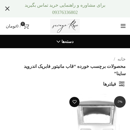
برای مشاوره و راهنمایی خرید تماس بگیرید
09376336802
0
/
0
تومان
دسته‌ها
خانه
محصولات برچسب خورده “قاب مانیتور فابریک اندروید
ساینا”
فیلترها
-7%