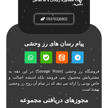
بگیرید.
باند خودرو پاناتک
1
باند خودرو ناکامیچی
2
باند فابریک خودرو
09376336802
1
باند فابریک ناکامیچی
1
باند ماشین ناکامیچی
2
باند ناکامیچی
2
پیام رسان های رز وحشی
پخش 206
2
پخش 207
2
پخش 405
2
پخش MVM 530
1
فروشگاه رز وحشی (Savage Rose) در این دهه به
پخش MVM X22
1
مشتریانش محصول نمی فروشد بلکه اندیشه اصالت و
پخش اریو
1
خاص بودنی را ارائه می دهد که در تمام آن روح رز وحشی
پخش ال 90
نهفته است.
1
پخش النترا
2
مجوزهای دریافتی مجموعه
پخش ام وی ام
4