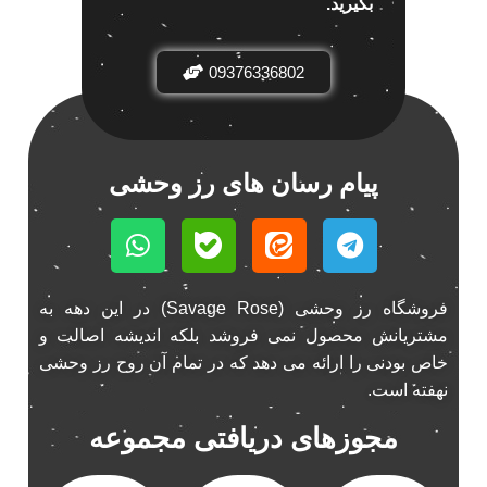
بگیرید.
باند خودرو ناکامیچی
2
باند فابریک خودرو
1
09376336802
باند فابریک ناکامیچی
1
باند ماشین ناکامیچی
2
باند ناکامیچی
2
پیام رسان های رز وحشی
پخش 206
2
پخش 207
2
پخش 405
2
پخش MVM 530
1
فروشگاه رز وحشی (Savage Rose) در این دهه به
پخش MVM X22
1
مشتریانش محصول نمی فروشد بلکه اندیشه اصالت و
پخش اریو
1
خاص بودنی را ارائه می دهد که در تمام آن روح رز وحشی
پخش ال 90
1
نهفته است.
پخش النترا
2
مجوزهای دریافتی مجموعه
پخش ام وی ام
4
پخش ام وی ام 530
2