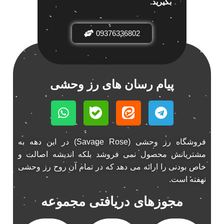
بگیرید.
باند خودرو ناکامیچی
2
باند فابریک خودرو
1
09376336802
باند فابریک ناکامیچی
1
باند ماشین ناکامیچی
2
باند ناکامیچی
2
پیام رسان های رز وحشی
پخش 206
2
پخش 207
2
پخش 405
2
پخش MVM 530
1
فروشگاه رز وحشی (Savage Rose) در این دهه به
پخش MVM X22
1
مشتریانش محصول نمی فروشد بلکه اندیشه اصالت و
پخش اریو
1
خاص بودنی را ارائه می دهد که در تمام آن روح رز وحشی
پخش ال 90
1
نهفته است.
پخش النترا
2
مجوزهای دریافتی مجموعه
پخش ام وی ام
4
پخش ام وی ام 530
2