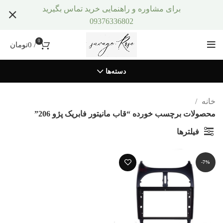
برای مشاوره و راهنمایی خرید تماس بگیرید
09376336802
0
/
0
تومان
دسته‌ها
خانه
محصولات برچسب خورده “قاب مانیتور فابریک پژو 206”
فیلترها
-7%