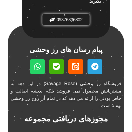
بگیرید.
باند خودرو ناکامیچی
2
باند فابریک خودرو
1
09376336802
باند فابریک ناکامیچی
1
باند ماشین ناکامیچی
2
باند ناکامیچی
2
پیام رسان های رز وحشی
پخش 206
2
پخش 207
2
پخش 405
2
پخش MVM 530
1
فروشگاه رز وحشی (Savage Rose) در این دهه به
پخش MVM X22
1
مشتریانش محصول نمی فروشد بلکه اندیشه اصالت و
پخش اریو
1
خاص بودنی را ارائه می دهد که در تمام آن روح رز وحشی
پخش ال 90
1
نهفته است.
پخش النترا
2
مجوزهای دریافتی مجموعه
پخش ام وی ام
4
پخش ام وی ام 530
2