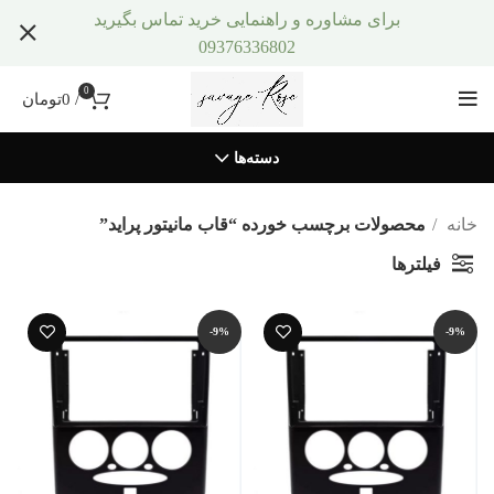
برای مشاوره و راهنمایی خرید تماس بگیرید
09376336802
0
/
0
تومان
دسته‌ها
خانه
محصولات برچسب خورده “قاب مانیتور پراید”
فیلترها
-9%
-9%