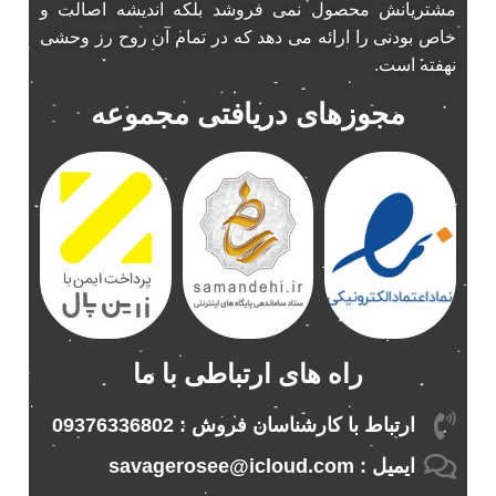
مشتریانش محصول نمی فروشد بلکه اندیشه اصالت و
پخش 206
2
خاص بودنی را ارائه می دهد که در تمام آن روح رز وحشی
پخش 207
2
نهفته است.
پخش 405
2
مجوزهای دریافتی مجموعه
پخش MVM 530
1
پخش MVM X22
1
پخش اریو
1
پخش ال 90
1
پخش النترا
2
پخش ام وی ام
4
پخش ام وی ام 530
2
پخش ام وی ام ایکس 22
2
راه های ارتباطی با ما
پخش ام وی ام ایکس 33
1
پخش ام وی ام ایکس 33 نیو
1
ارتباط با کارشناسان فروش : 09376336802
پخش ام وی ام نیو
1
ایمیل : savagerosee@icloud.com
پخش اندرو.ید ساینا
1