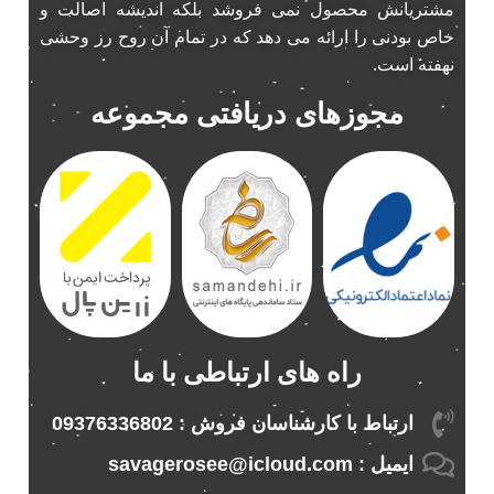
مشتریانش محصول نمی فروشد بلکه اندیشه اصالت و
پخش 206
2
خاص بودنی را ارائه می دهد که در تمام آن روح رز وحشی
پخش 207
2
نهفته است.
پخش 405
2
مجوزهای دریافتی مجموعه
پخش MVM 530
1
پخش MVM X22
1
پخش اریو
1
پخش ال 90
1
پخش النترا
2
پخش ام وی ام
4
پخش ام وی ام 530
2
پخش ام وی ام ایکس 22
2
راه های ارتباطی با ما
پخش ام وی ام ایکس 33
1
پخش ام وی ام ایکس 33 نیو
1
ارتباط با کارشناسان فروش : 09376336802
پخش ام وی ام نیو
1
ایمیل : savagerosee@icloud.com
پخش اندرو.ید ساینا
1