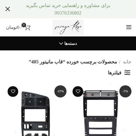
برای مشاوره و راهنمایی خرید تماس بگیرید
09376336802
0
/
0
تومان
دسته‌ها
خانه
محصولات برچسب خورده “قاب مانیتور 405”
فیلترها
-17%
-7%