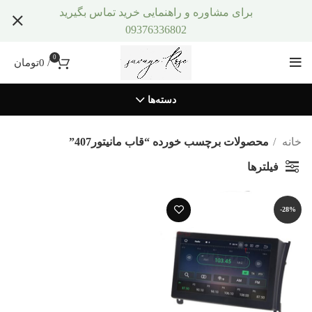
برای مشاوره و راهنمایی خرید تماس بگیرید
09376336802
0
/
0
تومان
دسته‌ها
خانه
محصولات برچسب خورده “قاب مانیتور407”
فیلترها
-28%