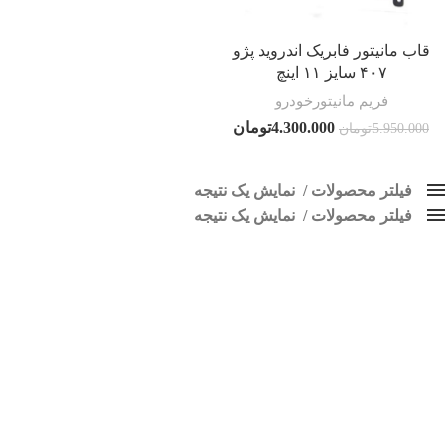
قاب مانیتور فابریک اندروید پژو
۴۰۷ سایز ۱۱ اینچ
فریم مانیتورخودرو
4.300.000
تومان
5.950.000
تومان
فیلتر محصولات
نمایش یک نتیجه
فیلتر محصولات
کلاس‌های حمل و نقل محصول
نمایش یک نتیجه
هیچ
قاب مانیتور407
بر اساس تازگی
فقط نمایش محصولات فروش
فقط موجود در انبار
برچسب ها
پاک کردن فیلترها
اسپیکر پاناتک
1
اسپیکر خودرو ناکامیچی
2
اسپیکر فابریک خودرو
1