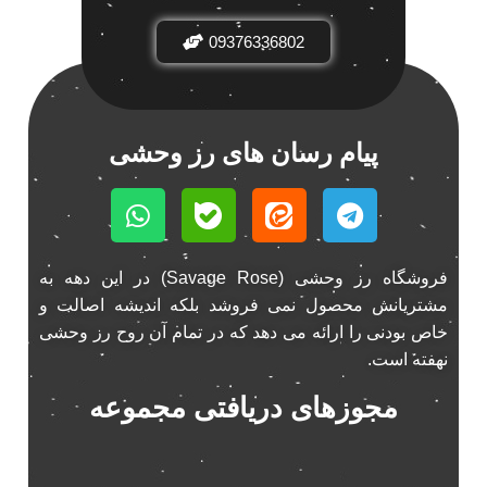
باند فابریک خودرو
1
09376336802
باند فابریک ناکامیچی
1
باند ماشین ناکامیچی
2
باند ناکامیچی
2
پیام رسان های رز وحشی
پخش 206
2
پخش 207
2
پخش 405
2
پخش MVM 530
1
فروشگاه رز وحشی (Savage Rose) در این دهه به
پخش MVM X22
1
مشتریانش محصول نمی فروشد بلکه اندیشه اصالت و
پخش اریو
1
خاص بودنی را ارائه می دهد که در تمام آن روح رز وحشی
پخش ال 90
1
نهفته است.
پخش النترا
2
مجوزهای دریافتی مجموعه
پخش ام وی ام
4
پخش ام وی ام 530
2
پخش ام وی ام ایکس 22
2