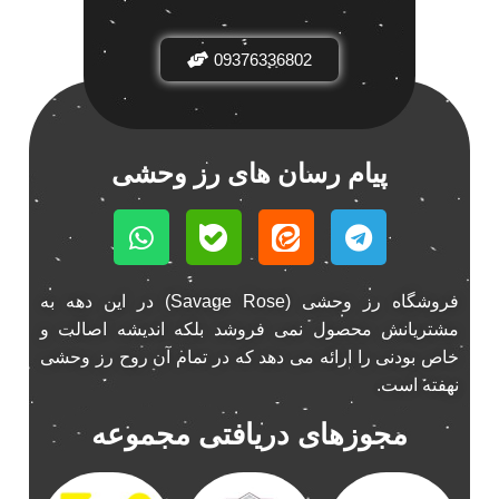
باند فابریک خودرو
1
09376336802
باند فابریک ناکامیچی
1
باند ماشین ناکامیچی
2
باند ناکامیچی
2
پخش 206
2
پیام رسان های رز وحشی
پخش 207
2
پخش 405
2
پخش MVM 530
1
پخش MVM X22
1
فروشگاه رز وحشی (Savage Rose) در این دهه به
پخش اریو
1
مشتریانش محصول نمی فروشد بلکه اندیشه اصالت و
پخش ال 90
خاص بودنی را ارائه می دهد که در تمام آن روح رز وحشی
1
نهفته است.
پخش النترا
2
پخش ام وی ام
4
مجوزهای دریافتی مجموعه
پخش ام وی ام 530
2
پخش ام وی ام ایکس 22
2