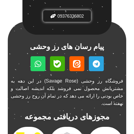
باند فابریک خودرو
1
09376336802
باند فابریک ناکامیچی
1
باند ماشین ناکامیچی
2
باند ناکامیچی
2
پخش 206
2
پیام رسان های رز وحشی
پخش 207
2
پخش 405
2
پخش MVM 530
1
پخش MVM X22
1
فروشگاه رز وحشی (Savage Rose) در این دهه به
پخش اریو
1
مشتریانش محصول نمی فروشد بلکه اندیشه اصالت و
پخش ال 90
خاص بودنی را ارائه می دهد که در تمام آن روح رز وحشی
1
نهفته است.
پخش النترا
2
پخش ام وی ام
4
مجوزهای دریافتی مجموعه
پخش ام وی ام 530
2
پخش ام وی ام ایکس 22
2