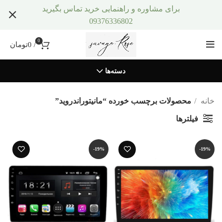
برای مشاوره و راهنمایی خرید تماس بگیرید
09376336802
0
/
0
تومان
دسته‌ها
خانه
محصولات برچسب خورده “مانیتوراندروید”
فیلترها
-19%
-19%