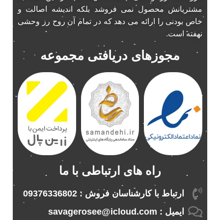
باند ناکامیچی
2
مشتریانش محصول نمی فروشد بلکه اندیشه اصالت و
پخش 206
2
خاص بودنی را ارائه می دهد که در تمام آن روح رز وحشی
پخش 207
نهفته است.
2
پخش 405
2
مجوزهای دریافتی مجموعه
پخش MVM 530
1
پخش MVM X22
1
پخش اریو
1
پخش ال 90
1
پخش النترا
2
پخش ام وی ام
4
پخش ام وی ام 530
2
پخش ام وی ام ایکس 22
2
راه های ارتباطی با ما
پخش ام وی ام ایکس 33
1
پخش ام وی ام ایکس 33 نیو
1
ارتباط با کارشناسان فروش : 09376336802
پخش ام وی ام نیو
1
ایمیل : savagerosee@icloud.com
پخش اندرو.ید ساینا
1