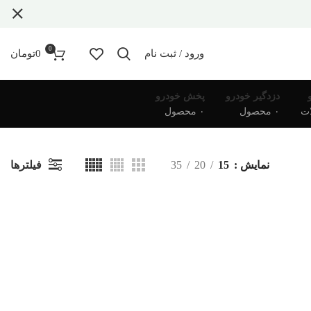
0
ورود / ثبت نام
0
تومان
دزدگیر خودرو
پخش خودرو
۰ محصول
۰ محصول
فیلترها
نمایش
15
20
35