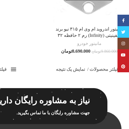
فیسبوک
مانیتور اندروید ام وی ام ۳۱۵ نیو برند
تویتر
اینفینیتی (Infinity) رم ۲ حافظه ۳۲
مانیتور خودرو
Instagram
8.690.000
تومان
9.860.000
تومان
YouTube
Pinterest
فیلتر محصولات
نمایش یک نتیجه
فیل
کلاس‌های حمل و نقل محصول
مانیت
هیچ
برچسب ه
نیاز به مشاوره رایگان داری
فقط نمایش محصولات فروش
فقط موجود در انبار
جهت مشاوره رایگان با ما تماس بگیرید.
اسپیکر
اسپیکر