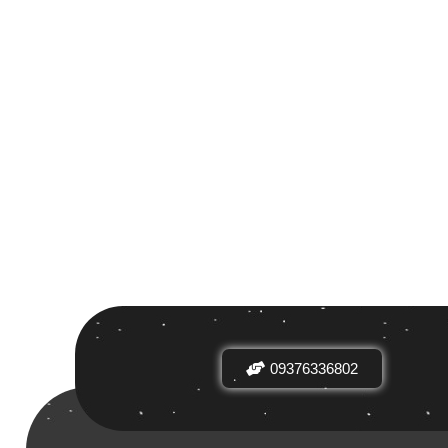
 بر اساس
ض
09376336802
دیدها
نرخ میانگین