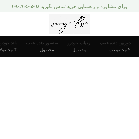
برای مشاوره و راهنمایی خرید تماس بگیرید 09376336802
دوربین دنده عقب
ردیاب خودرو
سنسور دنده عقب
باند خودرو
۲ محصولات
۰ محصول
۰ محصول
۳ محصولات