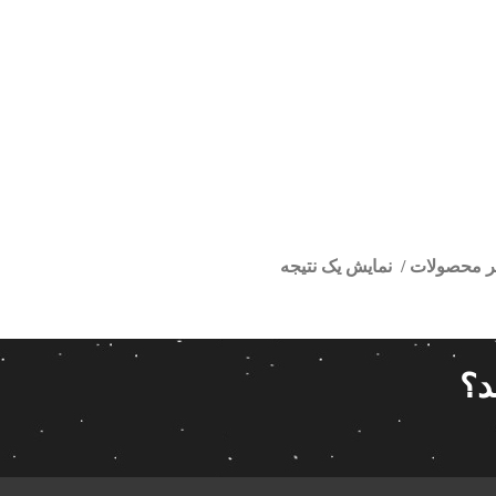
تر محصولات
نمایش یک نتیجه
ورخودرو اندروید ام وی ام
ا
قیمت گذاری
مرتب سازی
د؟
پیش فر
14 280 000تومان
539 000تومان
تعداد باز
 پاناتک
1
539 000
14 280 000
محبوبیت
 خودرو ناکامیچی
2
براساس 