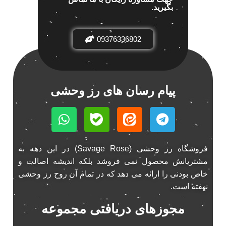
بگیرید.
باند خودرو پاناتک
1
باند خودرو ناکامیچی
2
باند فابریک خودرو
09376336802
1
باند فابریک ناکامیچی
1
باند ماشین ناکامیچی
2
باند ناکامیچی
2
پیام رسان های رز وحشی
پخش 206
2
پخش 207
2
پخش 405
2
پخش MVM 530
1
فروشگاه رز وحشی (Savage Rose) در این دهه به
پخش MVM X22
1
مشتریانش محصول نمی فروشد بلکه اندیشه اصالت و
پخش اریو
1
خاص بودنی را ارائه می دهد که در تمام آن روح رز وحشی
پخش ال 90
1
نهفته است.
پخش النترا
2
مجوزهای دریافتی مجموعه
پخش ام وی ام
4