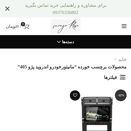
برای مشاوره و راهنمایی خرید تماس بگیرید
09376336802
0
/
0
تومان
دسته‌ها
خانه
محصولات برچسب خورده “مانیتورخودرو اندروید پژو 405”
فیلترها
-12%