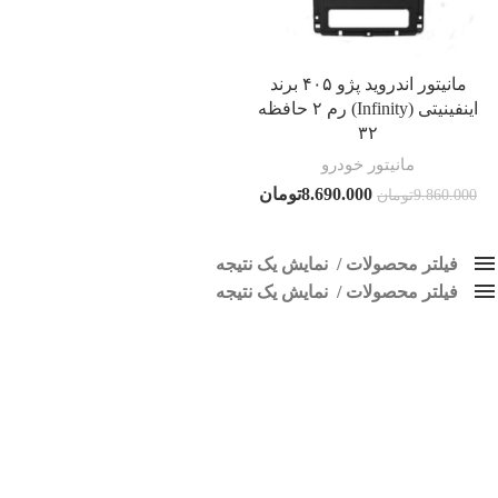
مانیتور اندروید پژو ۴۰۵ برند
اینفینیتی (Infinity) رم ۲ حافظه
۳۲
مانیتور خودرو
8.690.000
تومان
9.860.000
تومان
فیلتر محصولات
نمایش یک نتیجه
فیلتر محصولات
کلاس‌های حمل و نقل محصول
نمایش یک نتیجه
هیچ
مانیتورخودرو اندروید پژو 405
فقط نمایش محصولات فروش
فقط موجود در انبار
برچسب ها
اسپیکر پاناتک
1
اسپیکر خودرو ناکامیچی