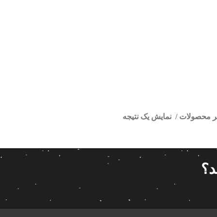
تر محصولات
نمایش یک نتیجه
ورخودرو ساینا
ا
قیمت گذاری
مرتب سازی
د؟
پیش فر
14 280 000تومان
539 000تومان
تعداد باز
 پاناتک
1
539 000
14 280 000
محبوبیت
 خودرو ناکامیچی
2
براساس 