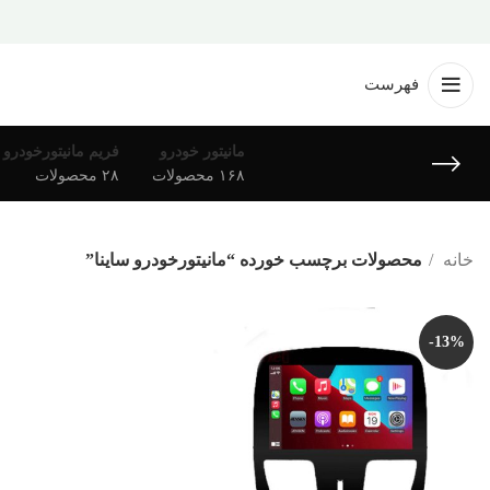
فهرست
مانیتور خودرو
فریم مانیتورخودرو
۱۶۸ محصولات
۲۸ محصولات
خانه
محصولات برچسب خورده “مانیتورخودرو ساینا”
-13%