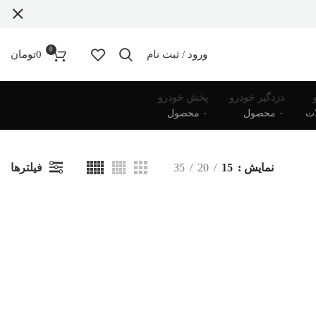
0
ورود / ثبت نام
0
تومان
دزدگیر خودرو
پخش خودرو
۰ محصول
۰ محصول
فیلترها
نمایش
15
20
35