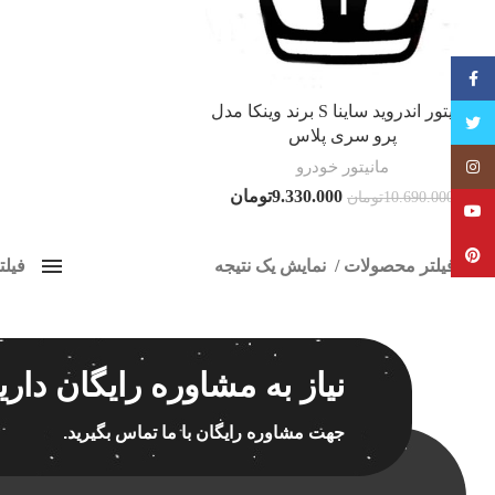
فیسبوک
مانیتور اندروید ساینا S برند وینکا مدل
تویتر
پرو سری پلاس
مانیتور خودرو
Instagram
9.330.000
تومان
10.690.000
تومان
YouTube
Pinterest
فیلتر محصولات
نمایش یک نتیجه
فیل
کلاس‌های حمل و نقل محصول
مانیت
هیچ
برچسب ه
نیاز به مشاوره رایگان داری
فقط نمایش محصولات فروش
فقط موجود در انبار
جهت مشاوره رایگان با ما تماس بگیرید.
اسپیکر
اسپیکر