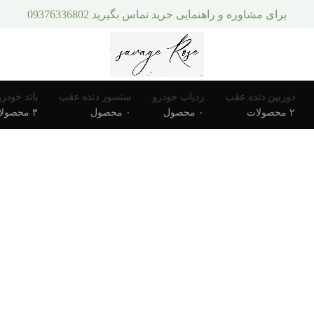
برای مشاوره و راهنمایی خرید تماس بگیرید 09376336802
دوربین دنده عقب
ردیاب خودرو
سنسور دنده عقب
باند خودرو
۲ محصولات
۰ محصول
۰ محصول
۳ محصولات