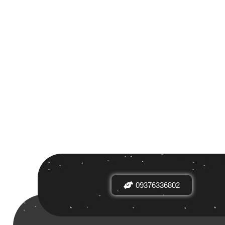
 بر اساس
ض
09376336802
دیدها
نرخ میانگین