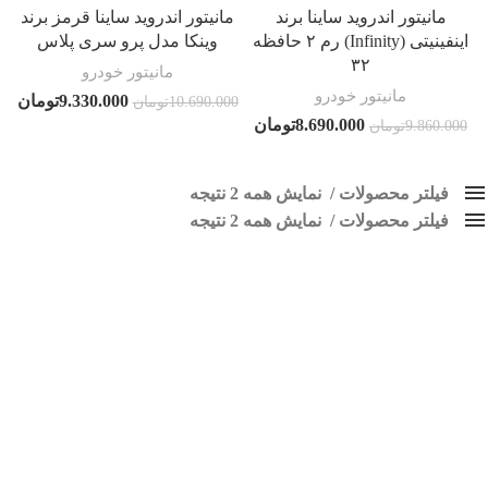
مانیتور اندروید ساینا برند
مانیتور اندروید ساینا قرمز برند
اینفینیتی (Infinity) رم ۲ حافظه
وینکا مدل پرو سری پلاس
۳۲
مانیتور خودرو
مانیتور خودرو
9.330.000
تومان
10.690.000
تومان
8.690.000
تومان
9.860.000
تومان
فیلتر محصولات
نمایش همه 2 نتیجه
فیلتر محصولات
کلاس‌های حمل و نقل محصول
نمایش همه 2 نتیجه
هیچ
مانیتورساینا
فقط نمایش محصولات فروش
فقط موجود در انبار
برچسب ها
اسپیکر پاناتک
1
اسپیکر خودرو ناکامیچی
2
اسپیکر فابریک خودرو
1
اسپیکر فابریک ماشین
1