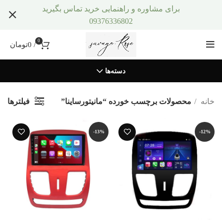
برای مشاوره و راهنمایی خرید تماس بگیرید
09376336802
0
/
0
تومان
دسته‌ها
فیلترها
خانه
محصولات برچسب خورده “مانیتورساینا”
-13%
-12%