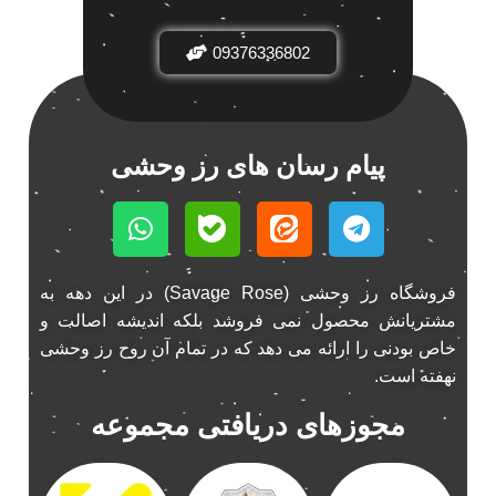
باند فابریک خودرو
1
باند فابریک ناکامیچی
09376336802
1
باند ماشین ناکامیچی
2
باند ناکامیچی
2
پخش 206
2
پیام رسان های رز وحشی
پخش 207
2
پخش 405
2
پخش MVM 530
1
پخش MVM X22
1
فروشگاه رز وحشی (Savage Rose) در این دهه به
پخش اریو
1
مشتریانش محصول نمی فروشد بلکه اندیشه اصالت و
پخش ال 90
1
خاص بودنی را ارائه می دهد که در تمام آن روح رز وحشی
پخش النترا
2
نهفته است.
پخش ام وی ام
4
مجوزهای دریافتی مجموعه
پخش ام وی ام 530
2
پخش ام وی ام ایکس 22
2