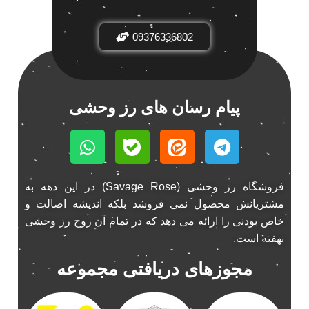
باند فابریک خودرو
1
09376336802
باند فابریک ناکامیچی
1
باند ماشین ناکامیچی
2
باند ناکامیچی
2
پخش 206
2
پیام رسان های رز وحشی
پخش 207
2
پخش 405
2
پخش MVM 530
1
پخش MVM X22
1
فروشگاه رز وحشی (Savage Rose) در این دهه به
پخش اریو
1
مشتریانش محصول نمی فروشد بلکه اندیشه اصالت و
پخش ال 90
خاص بودنی را ارائه می دهد که در تمام آن روح رز وحشی
1
نهفته است.
پخش النترا
2
پخش ام وی ام
4
مجوزهای دریافتی مجموعه
پخش ام وی ام 530
2
پخش ام وی ام ایکس 22
2