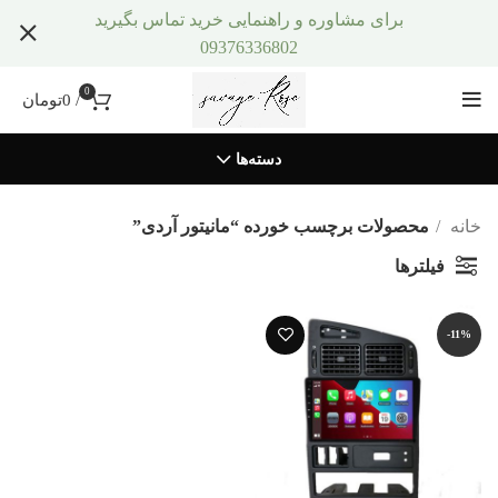
برای مشاوره و راهنمایی خرید تماس بگیرید
09376336802
0
/
0
تومان
دسته‌ها
خانه
محصولات برچسب خورده “مانیتور آردی”
فیلترها
-11%