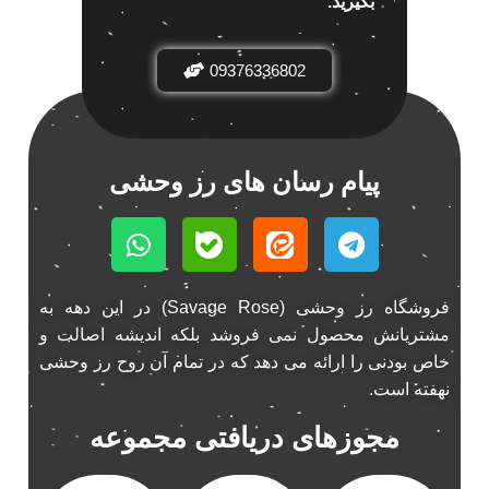
بگیرید.
باند خودرو ناکامیچی
2
باند فابریک خودرو
1
09376336802
باند فابریک ناکامیچی
1
باند ماشین ناکامیچی
2
باند ناکامیچی
2
پیام رسان های رز وحشی
پخش 206
2
پخش 207
2
پخش 405
2
پخش MVM 530
1
فروشگاه رز وحشی (Savage Rose) در این دهه به
پخش MVM X22
1
مشتریانش محصول نمی فروشد بلکه اندیشه اصالت و
پخش اریو
1
خاص بودنی را ارائه می دهد که در تمام آن روح رز وحشی
پخش ال 90
1
نهفته است.
پخش النترا
2
مجوزهای دریافتی مجموعه
پخش ام وی ام
4
پخش ام وی ام 530
2