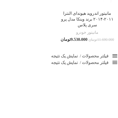
مانیتور اندروید هیوندای النترا
۲۰۱۱-۲۰۱۴ برند وینکا مدل پرو
سری پلاس
مانیتور خودرو
9.530.000
تومان
11.690.000
تومان
فیلتر محصولات
نمایش یک نتیجه
فیلتر محصولات
کلاس‌های حمل و نقل محصول
نمایش یک نتیجه
هیچ
مانیتور النترا 2012
فقط نمایش محصولات فروش
فقط موجود در انبار
برچسب ها
اسپیکر پاناتک
1
اسپیکر خودرو ناکامیچی
2