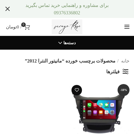
برای مشاوره و راهنمایی خرید تماس بگیرید
09376336802
0
/
0
تومان
دسته‌ها
خانه
محصولات برچسب خورده “مانیتور النترا 2012”
فیلترها
-18%