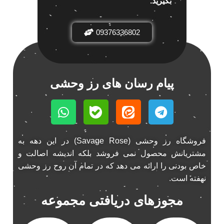
بگیرید.
باند خودرو ناکامیچی
2
باند فابریک خودرو
1
09376336802
باند فابریک ناکامیچی
1
باند ماشین ناکامیچی
2
باند ناکامیچی
2
پیام رسان های رز وحشی
پخش 206
2
پخش 207
2
پخش 405
2
پخش MVM 530
1
فروشگاه رز وحشی (Savage Rose) در این دهه به
پخش MVM X22
1
مشتریانش محصول نمی فروشد بلکه اندیشه اصالت و
پخش اریو
1
خاص بودنی را ارائه می دهد که در تمام آن روح رز وحشی
پخش ال 90
1
نهفته است.
پخش النترا
2
مجوزهای دریافتی مجموعه
پخش ام وی ام
4
پخش ام وی ام 530
2