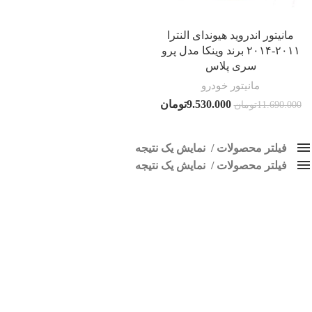
مانیتور اندروید هیوندای النترا
۲۰۱۱-۲۰۱۴ برند وینکا مدل پرو
سری پلاس
مانیتور خودرو
9.530.000
تومان
11.690.000
تومان
فیلتر محصولات
نمایش یک نتیجه
فیلتر محصولات
کلاس‌های حمل و نقل محصول
نمایش یک نتیجه
هیچ
مانیتور النترا 2013
فقط نمایش محصولات فروش
فقط موجود در انبار
برچسب ها
اسپیکر پاناتک
1
اسپیکر خودرو ناکامیچی
2