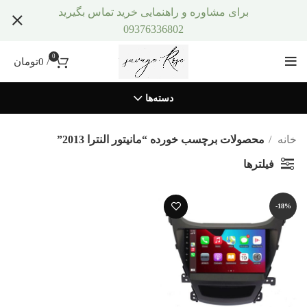
برای مشاوره و راهنمایی خرید تماس بگیرید
09376336802
0
/
0
تومان
دسته‌ها
خانه
محصولات برچسب خورده “مانیتور النترا 2013”
فیلترها
-18%