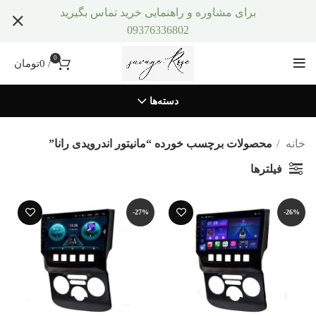
برای مشاوره و راهنمایی خرید تماس بگیرید
09376336802
0
/
0
تومان
دسته‌ها
خانه
محصولات برچسب خورده “مانیتور اندرویدی رانا”
فیلترها
-27%
-26%