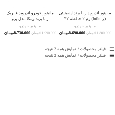
مانیتور اندروید رانا برند اینفینیتی
مانیتور خودرو اندروید فابریک
(Infinity) رم ۲ حافظه ۳۲
رانا برند وینکا مدل پرو
مانیتور خودرو
مانیتور خودرو
8.690.000
تومان
8.730.000
تومان
11.800.000
تومان
11.990.000
تومان
فیلتر محصولات
نمایش همه 2 نتیجه
فیلتر محصولات
کلاس‌های حمل و نقل محصول
نمایش همه 2 نتیجه
هیچ
مانیتور اندرویدی رانا
فقط نمایش محصولات فروش
فقط موجود در انبار
برچسب ها
اسپیکر پاناتک
1
اسپیکر خودرو ناکامیچی
2
اسپیکر فابریک خودرو
1