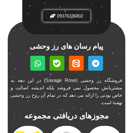
باند فابریک خودرو
1
09376336802
باند فابریک ناکامیچی
1
باند ماشین ناکامیچی
2
باند ناکامیچی
2
پخش 206
2
پیام رسان های رز وحشی
پخش 207
2
پخش 405
2
پخش MVM 530
1
پخش MVM X22
1
فروشگاه رز وحشی (Savage Rose) در این دهه به
پخش اریو
1
مشتریانش محصول نمی فروشد بلکه اندیشه اصالت و
پخش ال 90
خاص بودنی را ارائه می دهد که در تمام آن روح رز وحشی
1
نهفته است.
پخش النترا
2
پخش ام وی ام
4
مجوزهای دریافتی مجموعه
پخش ام وی ام 530
2
پخش ام وی ام ایکس 22
2