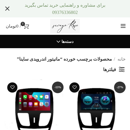
برای مشاوره و راهنمایی خرید تماس بگیرید
09376336802
0
/
0
تومان
دسته‌ها
خانه
محصولات برچسب خورده “مانیتور اندرویدی ساینا”
فیلترها
-13%
-27%