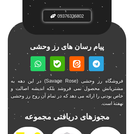
باند فابریک خودرو
1
09376336802
باند فابریک ناکامیچی
1
باند ماشین ناکامیچی
2
باند ناکامیچی
2
پخش 206
2
پیام رسان های رز وحشی
پخش 207
2
پخش 405
2
پخش MVM 530
1
پخش MVM X22
1
فروشگاه رز وحشی (Savage Rose) در این دهه به
پخش اریو
1
مشتریانش محصول نمی فروشد بلکه اندیشه اصالت و
پخش ال 90
خاص بودنی را ارائه می دهد که در تمام آن روح رز وحشی
1
نهفته است.
پخش النترا
2
پخش ام وی ام
4
مجوزهای دریافتی مجموعه
پخش ام وی ام 530
2
پخش ام وی ام ایکس 22
2