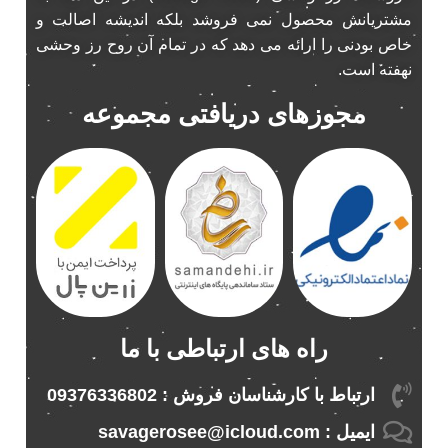
باند ناکامیچی
2
مشتریانش محصول نمی فروشد بلکه اندیشه اصالت و
پخش 206
2
خاص بودنی را ارائه می دهد که در تمام آن روح رز وحشی
پخش 207
نهفته است.
2
پخش 405
2
مجوزهای دریافتی مجموعه
پخش MVM 530
1
پخش MVM X22
1
پخش اریو
1
پخش ال 90
1
پخش النترا
2
پخش ام وی ام
4
پخش ام وی ام 530
2
پخش ام وی ام ایکس 22
2
راه های ارتباطی با ما
پخش ام وی ام ایکس 33
1
پخش ام وی ام ایکس 33 نیو
1
ارتباط با کارشناسان فروش : 09376336802
پخش ام وی ام نیو
1
ایمیل : savagerosee@icloud.com
پخش اندرو.ید ساینا
1