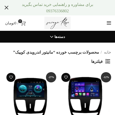
برای مشاوره و راهنمایی خرید تماس بگیرید
09376336802
0
/
0
تومان
دسته‌ها
خانه
محصولات برچسب خورده “مانیتور اندرویدی کوییک”
فیلترها
-27%
-12%