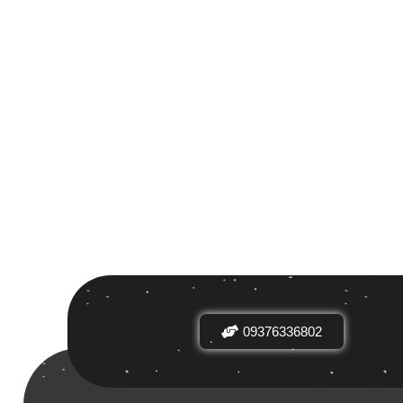
 بر اساس
ض
09376336802
دیدها
نرخ میانگین