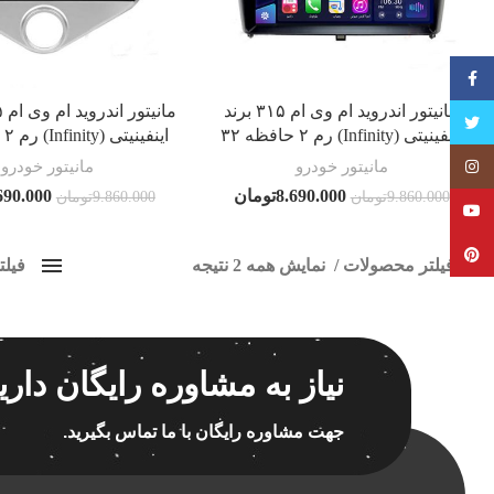
فیسبوک
مانیتور اندروید ام وی ام ۳۱۵ برند
تویتر
اینفینیتی (Infinity) رم ۲ حافظه ۳۲
اینفینیتی (Infinity) رم ۲ حافظه ۳۲
مانیتور خودرو
مانیتور خودرو
Instagram
8.690.000
تومان
690.000
9.860.000
تومان
9.860.000
تومان
YouTube
Pinterest
فیلتر محصولات
نمایش همه 2 نتیجه
فیل
کلاس‌های حمل و نقل محصول
مانیتو
هیچ
برچسب ه
نیاز به مشاوره رایگان داری
فقط نمایش محصولات فروش
فقط موجود در انبار
جهت مشاوره رایگان با ما تماس بگیرید.
اسپیکر
اسپیکر