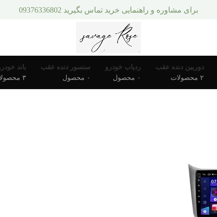
برای مشاوره و راهنمایی خرید تماس بگیرید 09376336802
دوربین دنده عقب
ردیاب خودرو
سنسور دنده عقب
باند خودرو
۲ محصولات
۰ محصول
۰ محصول
۳ محصولات