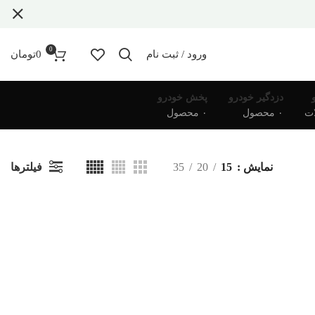
0
ورود / ثبت نام
0
تومان
دزدگیر خودرو
پخش خودرو
۰ محصول
۰ محصول
فیلترها
نمایش
15
20
35