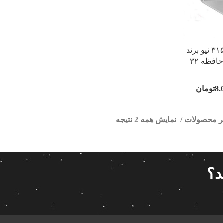
مانیتور اندروید ام وی ام ۳۱۵ نیو برند
8.
تومان
تر محصولات
نمایش همه 2 نتیجه
ر اندروید ام وی ام 315
ا
قیمت گذاری
مرتب سازی
د؟
پیش فر
14 280 000تومان
539 000تومان
تعداد باز
 پاناتک
1
539 000
14 280 000
محبوبیت
 خودرو ناکامیچی
2
براساس 