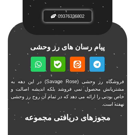
باند فابریک خودرو
1
09376336802
باند فابریک ناکامیچی
1
باند ماشین ناکامیچی
2
باند ناکامیچی
2
پخش 206
2
پیام رسان های رز وحشی
پخش 207
2
پخش 405
2
پخش MVM 530
1
پخش MVM X22
1
فروشگاه رز وحشی (Savage Rose) در این دهه به
پخش اریو
1
مشتریانش محصول نمی فروشد بلکه اندیشه اصالت و
پخش ال 90
خاص بودنی را ارائه می دهد که در تمام آن روح رز وحشی
1
نهفته است.
پخش النترا
2
پخش ام وی ام
4
مجوزهای دریافتی مجموعه
پخش ام وی ام 530
2
پخش ام وی ام ایکس 22
2