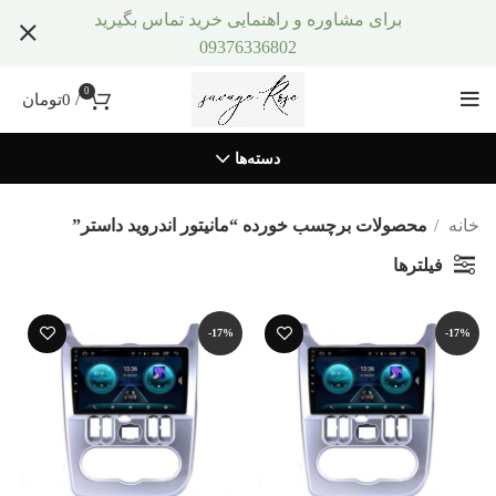
برای مشاوره و راهنمایی خرید تماس بگیرید
09376336802
0
/
0
تومان
دسته‌ها
خانه
محصولات برچسب خورده “مانیتور اندروید داستر”
فیلترها
-17%
-17%