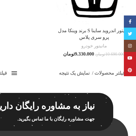
فیسبوک
مانیتور اندروید ساینا S برند وینکا مدل
تویتر
پرو سری پلاس
مانیتور خودرو
Instagram
9.330.000
تومان
10.690.000
تومان
YouTube
Pinterest
فیلتر محصولات
نمایش یک نتیجه
فیل
کلاس‌های حمل و نقل محصول
مانیتو
هیچ
برچسب ه
نیاز به مشاوره رایگان داری
فقط نمایش محصولات فروش
فقط موجود در انبار
جهت مشاوره رایگان با ما تماس بگیرید.
اسپیکر
اسپیکر