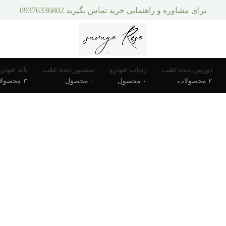
برای مشاوره و راهنمایی خرید تماس بگیرید 09376336802
دوربین دنده عقب
ردیاب خودرو
سنسور دنده عقب
باند خودرو
۲ محصولات
۰ محصول
۰ محصول
۳ محصولات