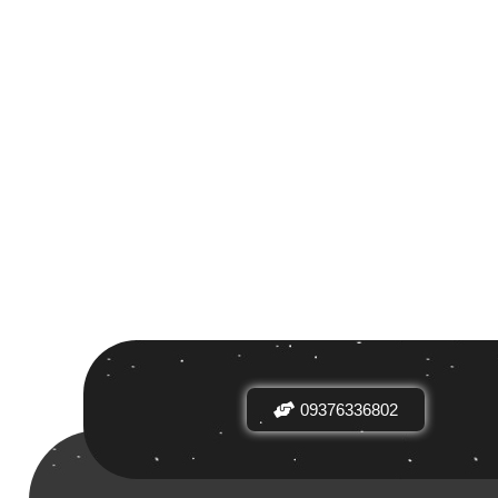
 بر اساس
ض
09376336802
دیدها
نرخ میانگین