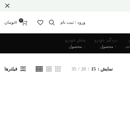
0
ورود / ثبت نام
0
تومان
دزدگیر خودرو
پخش خودرو
۰ محصول
۰ محصول
فیلترها
نمایش
15
20
35