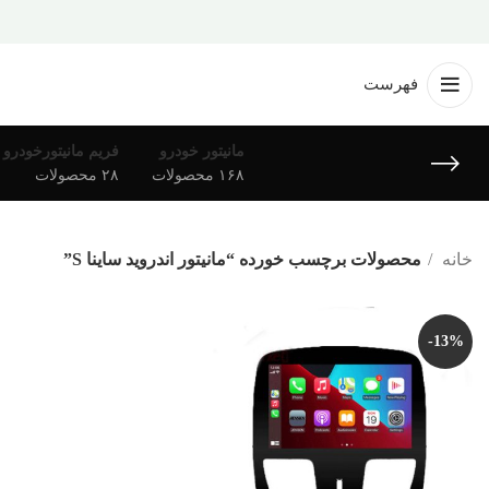
فهرست
مانیتور خودرو
فریم مانیتورخودرو
۱۶۸ محصولات
۲۸ محصولات
خانه
محصولات برچسب خورده “مانیتور اندروید ساینا S”
-13%