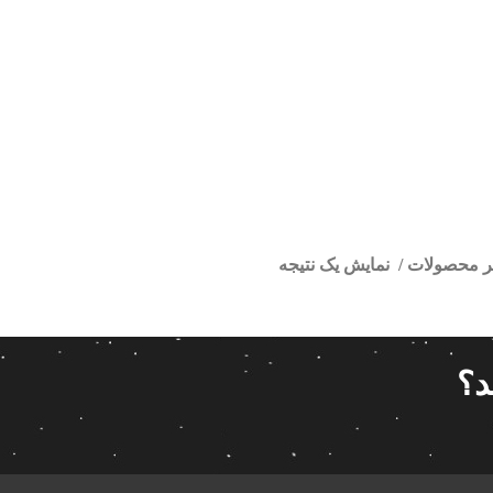
تر محصولات
نمایش یک نتیجه
ر اندروید ساینا S
ا
قیمت گذاری
مرتب سازی
د؟
پیش فر
14 280 000تومان
539 000تومان
تعداد باز
 پاناتک
1
539 000
14 280 000
محبوبیت
 خودرو ناکامیچی
2
براساس 