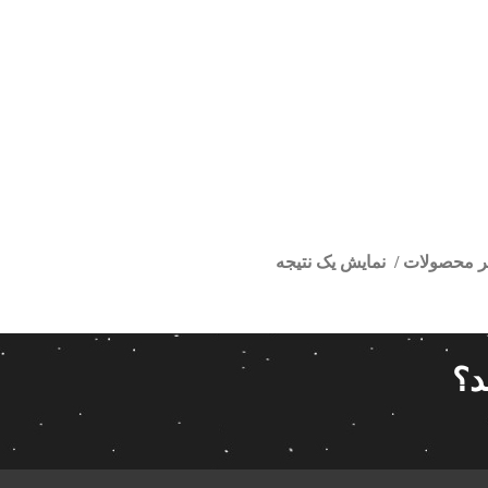
تر محصولات
نمایش یک نتیجه
ور اندروید سمند سخنگو وینکا
ا
قیمت گذاری
مرتب سازی
د؟
پیش فر
14 280 000تومان
539 000تومان
تعداد باز
 پاناتک
1
539 000
14 280 000
محبوبیت
 خودرو ناکامیچی
2
براساس 