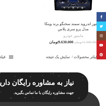
فیسبوک
مانیتور اندروید سمند سخنگو برند وینکا
تویتر
مدل پرو سری پلاس
مانیتور خودرو
Instagram
9.630.000
تومان
11.690.000
تومان
YouTube
Pinterest
فیلتر محصولات
نمایش یک نتیجه
فیل
کلاس‌های حمل و نقل محصول
مانیت
هیچ
برچسب ه
نیاز به مشاوره رایگان داری
فقط نمایش محصولات فروش
فقط موجود در انبار
جهت مشاوره رایگان با ما تماس بگیرید.
اسپیکر
اسپیکر