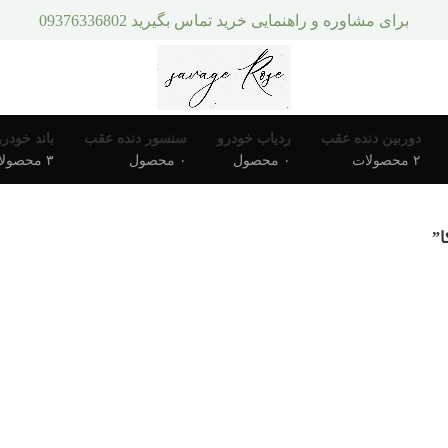
برای مشاوره و راهنمایی خرید تماس بگیرید 09376336802
دوربین دنده عقب
ردیاب خودرو
سنسور دنده عقب
باند خودرو
۲ محصولات
۰ محصول
۰ محصول
۳ محصولات
ا”