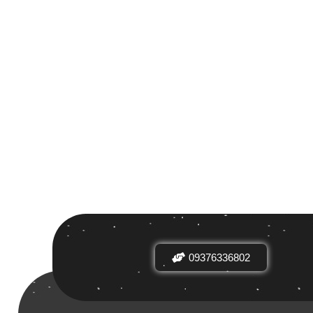
 بر اساس
ض
09376336802
دیدها
نرخ میانگین