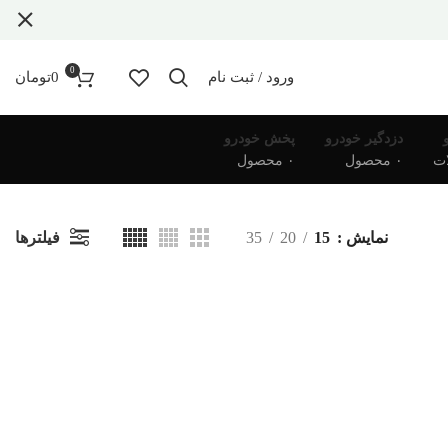
0
ورود / ثبت نام
0
تومان
دزدگیر خودرو
پخش خودرو
۰ محصول
۰ محصول
فیلترها
نمایش
15
20
35