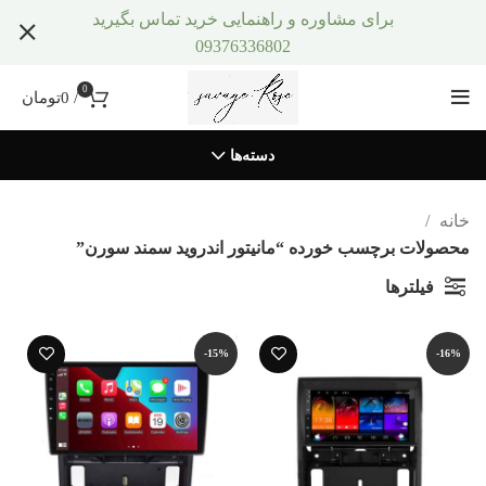
برای مشاوره و راهنمایی خرید تماس بگیرید
09376336802
0
/
0
تومان
دسته‌ها
خانه
محصولات برچسب خورده “مانیتور اندروید سمند سورن”
فیلترها
-15%
-16%