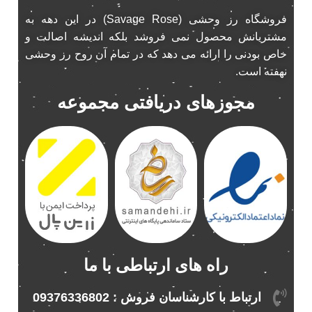
باند فابریک ناکامیچی
1
فروشگاه رز وحشی (Savage Rose) در این دهه به
باند ماشین ناکامیچی
2
مشتریانش محصول نمی فروشد بلکه اندیشه اصالت و
باند ناکامیچی
خاص بودنی را ارائه می دهد که در تمام آن روح رز وحشی
2
نهفته است.
پخش 206
2
پخش 207
2
مجوزهای دریافتی مجموعه
پخش 405
2
پخش MVM 530
1
پخش MVM X22
1
پخش اریو
1
پخش ال 90
1
پخش النترا
2
پخش ام وی ام
4
پخش ام وی ام 530
2
راه های ارتباطی با ما
پخش ام وی ام ایکس 22
2
پخش ام وی ام ایکس 33
ارتباط با کارشناسان فروش : 09376336802
1