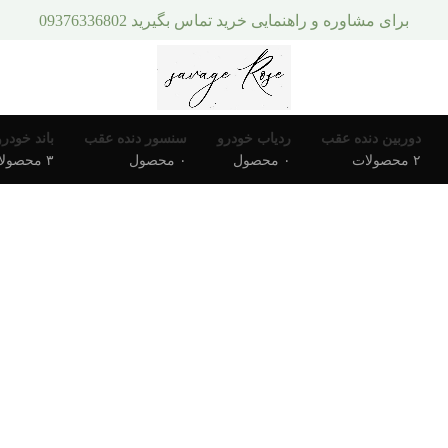
برای مشاوره و راهنمایی خرید تماس بگیرید 09376336802
دوربین دنده عقب
ردیاب خودرو
سنسور دنده عقب
باند خودرو
۲ محصولات
۰ محصول
۰ محصول
۳ محصولات