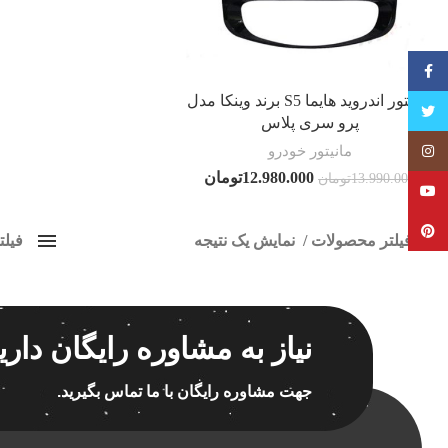
فیسبوک
مانیتور اندروید هایما S5 برند وینکا مدل
تویتر
پرو سری پلاس
مانیتور خودرو
Instagram
12.980.000
تومان
13.990.000
تومان
YouTube
Pinterest
فیلتر محصولات
نمایش یک نتیجه
فیل
کلاس‌های حمل و نقل محصول
مانیتو
هیچ
برچسب ه
نیاز به مشاوره رایگان داری
فقط نمایش محصولات فروش
فقط موجود در انبار
جهت مشاوره رایگان با ما تماس بگیرید.
اسپیکر
اسپیکر