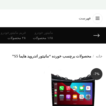
فهرست
مانیتور خودرو
فریم مانیتورخودرو
۱۶۸ محصولات
۲۸ محصولات
خانه
محصولات برچسب خورده “مانیتور اندروید هایما S5”
-7%