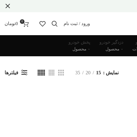
0
ورود / ثبت نام
0
تومان
دزدگیر خودرو
پخش خودرو
۰ محصول
۰ محصول
فیلترها
نمایش
15
20
35