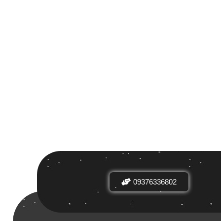
 بر اساس
ض
09376336802
دیدها
نرخ میانگین