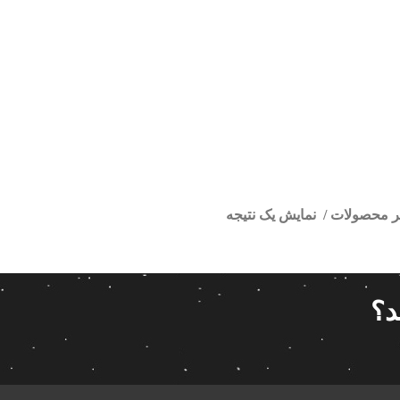
تر محصولات
نمایش یک نتیجه
ر اندروید هایما S5
ا
قیمت گذاری
مرتب سازی
د؟
پیش فر
14 280 000تومان
539 000تومان
تعداد باز
 پاناتک
1
539 000
14 280 000
محبوبیت
 خودرو ناکامیچی
2
براساس 