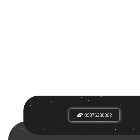
 بر اساس
ض
09376336802
دیدها
نرخ میانگین