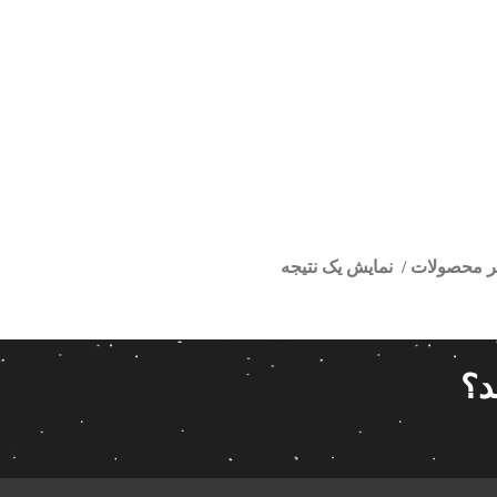
تر محصولات
نمایش یک نتیجه
ور اندروید پارس داشبورد قدیم
ا
قیمت گذاری
مرتب سازی
د؟
پیش فر
14 280 000تومان
539 000تومان
تعداد باز
 پاناتک
1
539 000
14 280 000
محبوبیت
 خودرو ناکامیچی
2
براساس 