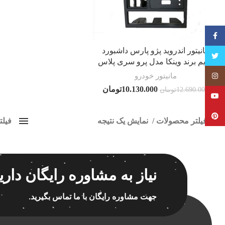
فیسبوک
مانیتور اندروید پژو پارس داشبورد
تویتر
قدیم برند وینکا مدل پرو سری پلاس
مانیتور خودرو
Instagram
10.130.000
تومان
12.690.000
تومان
YouTube
Pinterest
فیلتر محصولات
نمایش یک نتیجه
فیل
کلاس‌های حمل و نقل محصول
مانیت
هیچ
برچسب ه
نیاز به مشاوره رایگان داری
فقط نمایش محصولات فروش
فقط موجود در انبار
جهت مشاوره رایگان با ما تماس بگیرید.
اسپیکر
اسپیکر