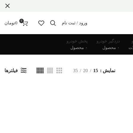
0
ورود / ثبت نام
0
تومان
دزدگیر خودرو
پخش خودرو
۰ محصول
۰ محصول
فیلترها
نمایش
15
20
35