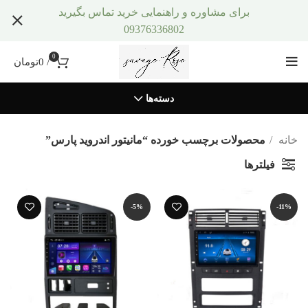
برای مشاوره و راهنمایی خرید تماس بگیرید
09376336802
0
/
0
تومان
دسته‌ها
خانه
محصولات برچسب خورده “مانیتور اندروید پارس”
فیلترها
-5%
-11%