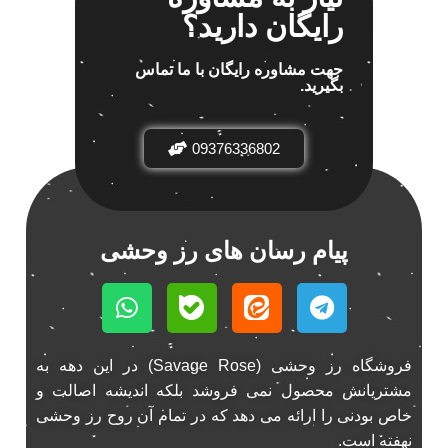
رایگان دارید؟
اسپیکر پاناتک
1
جهت مشاوره رایگان با ما تماس
بگیرید.
اسپیکر خودرو ناکامیچی
2
اسپیکر فابریک خودرو
1
اسپیکر فابریک ماشین
09376336802
1
اسپیکر فابریک ناکامیچی
1
اسپیکر ماشین ناکامیچی
2
اسپیکر ناکامیچی
1
پیام رسان های رز وحشی
اینترفیس پژو 206
1
بازی ایرانی جالیز
0
بازی جالیز
0
بازی فکری جالیز
0
فروشگاه رز وحشی (Savage Rose) در این دهه به
باند 550 وات
1
مشتریانش محصول نمی فروشد بلکه اندیشه اصالت و
باند 6928
1
خاص بودنی را ارائه می دهد که در تمام آن روح رز وحشی
باند 6928p
1
نهفته است.