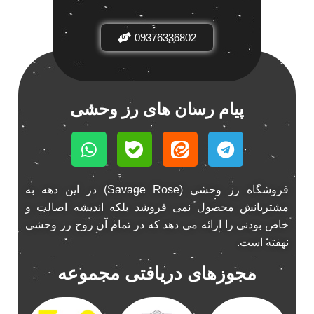
باند فابریک خودرو
1
09376336802
باند فابریک ناکامیچی
1
باند ماشین ناکامیچی
2
باند ناکامیچی
2
پخش 206
2
پیام رسان های رز وحشی
پخش 207
2
پخش 405
2
پخش MVM 530
1
پخش MVM X22
1
فروشگاه رز وحشی (Savage Rose) در این دهه به
پخش اریو
1
مشتریانش محصول نمی فروشد بلکه اندیشه اصالت و
پخش ال 90
خاص بودنی را ارائه می دهد که در تمام آن روح رز وحشی
1
نهفته است.
پخش النترا
2
پخش ام وی ام
4
مجوزهای دریافتی مجموعه
پخش ام وی ام 530
2
پخش ام وی ام ایکس 22
2