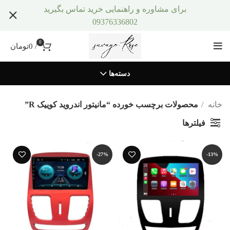
برای مشاوره و راهنمایی خرید تماس بگیرید
09376336802
0
/
0
تومان
دسته‌ها
خانه
محصولات برچسب خورده “مانیتور اندروید کوییک R”
فیلترها
-27%
-13%