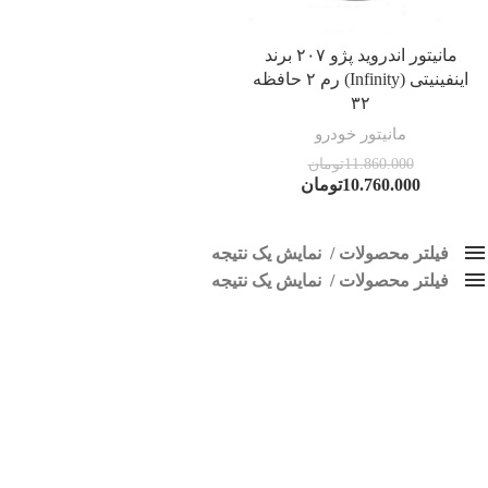
مانیتور اندروید پژو ۲۰۷ برند
اینفینیتی (Infinity) رم ۲ حافظه
۳۲
مانیتور خودرو
11.860.000
تومان
10.760.000
تومان
فیلتر محصولات
نمایش یک نتیجه
فیلتر محصولات
کلاس‌های حمل و نقل محصول
نمایش یک نتیجه
هیچ
مانیتور اندروید 207
فقط نمایش محصولات فروش
فقط موجود در انبار
برچسب ها
اسپیکر پاناتک
1
اسپیکر خودرو ناکامیچی
2