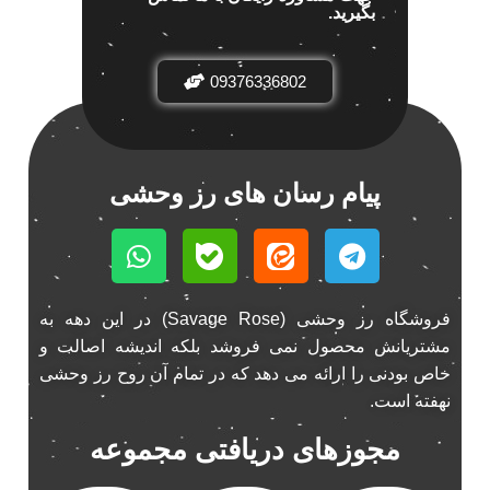
بگیرید.
باند خودرو پاناتک
1
باند خودرو ناکامیچی
2
باند فابریک خودرو
1
09376336802
باند فابریک ناکامیچی
1
باند ماشین ناکامیچی
2
باند ناکامیچی
2
پیام رسان های رز وحشی
پخش 206
2
پخش 207
2
پخش 405
2
پخش MVM 530
1
فروشگاه رز وحشی (Savage Rose) در این دهه به
پخش MVM X22
1
مشتریانش محصول نمی فروشد بلکه اندیشه اصالت و
پخش اریو
1
خاص بودنی را ارائه می دهد که در تمام آن روح رز وحشی
پخش ال 90
1
نهفته است.
پخش النترا
2
مجوزهای دریافتی مجموعه
پخش ام وی ام
4
پخش ام وی ام 530
2