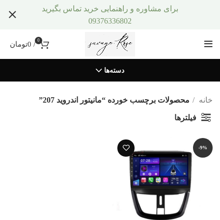
برای مشاوره و راهنمایی خرید تماس بگیرید
09376336802
0
/
0
تومان
دسته‌ها
خانه
محصولات برچسب خورده “مانیتور اندروید 207”
فیلترها
-9%