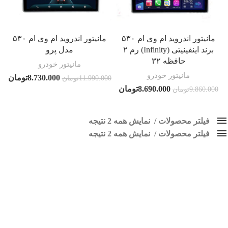
مانیتور اندروید ام وی ام ۵۳۰
مانیتور اندروید ام وی ام ۵۳۰
برند اینفینیتی (Infinity) رم ۲
مدل پرو
حافظه ۳۲
مانیتور خودرو
مانیتور خودرو
8.730.000
تومان
11.990.000
تومان
8.690.000
تومان
9.860.000
تومان
فیلتر محصولات
نمایش همه 2 نتیجه
فیلتر محصولات
کلاس‌های حمل و نقل محصول
نمایش همه 2 نتیجه
هیچ
مانیتور اندروید mvm 530
فقط نمایش محصولات فروش
فقط موجود در انبار
برچسب ها
اسپیکر پاناتک
1
اسپیکر خودرو ناکامیچی