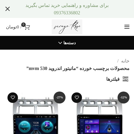
برای مشاوره و راهنمایی خرید تماس بگیرید
09376336802
0
/
0
تومان
دسته‌ها
خانه
محصولات برچسب خورده “مانیتور اندروید mvm 530”
فیلترها
-27%
-12%