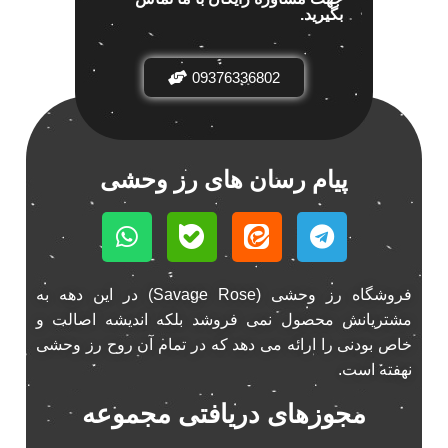
بگیرید.
باند خودرو پاناتک
1
باند خودرو ناکامیچی
2
باند فابریک خودرو
09376336802
1
باند فابریک ناکامیچی
1
باند ماشین ناکامیچی
2
باند ناکامیچی
2
پیام رسان های رز وحشی
پخش 206
2
پخش 207
2
پخش 405
2
پخش MVM 530
1
فروشگاه رز وحشی (Savage Rose) در این دهه به
پخش MVM X22
1
مشتریانش محصول نمی فروشد بلکه اندیشه اصالت و
پخش اریو
1
خاص بودنی را ارائه می دهد که در تمام آن روح رز وحشی
پخش ال 90
1
نهفته است.
پخش النترا
2
مجوزهای دریافتی مجموعه
پخش ام وی ام
4