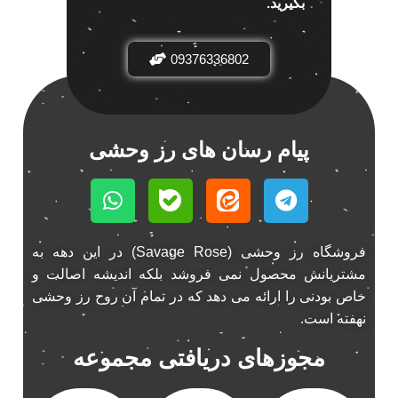
بگیرید.
باند خودرو ناکامیچی
2
باند فابریک خودرو
1
09376336802
باند فابریک ناکامیچی
1
باند ماشین ناکامیچی
2
باند ناکامیچی
2
پیام رسان های رز وحشی
پخش 206
2
پخش 207
2
پخش 405
2
پخش MVM 530
1
فروشگاه رز وحشی (Savage Rose) در این دهه به
پخش MVM X22
1
مشتریانش محصول نمی فروشد بلکه اندیشه اصالت و
پخش اریو
1
خاص بودنی را ارائه می دهد که در تمام آن روح رز وحشی
پخش ال 90
1
نهفته است.
پخش النترا
2
مجوزهای دریافتی مجموعه
پخش ام وی ام
4
پخش ام وی ام 530
2