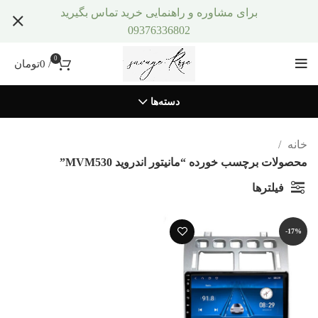
برای مشاوره و راهنمایی خرید تماس بگیرید
09376336802
0
/
0
تومان
دسته‌ها
خانه
محصولات برچسب خورده “مانیتور اندروید MVM530”
فیلترها
-17%