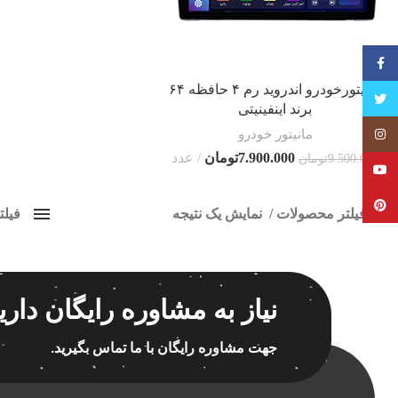
فیسبوک
مانیتورخودرو اندروید رم ۴ حافظه ۶۴
تویتر
برند اینفینیتی
مانیتور خودرو
Instagram
7.900.000
تومان
عدد
9.500.000
تومان
YouTube
Pinterest
فیلتر محصولات
نمایش یک نتیجه
فیل
کلاس‌های حمل و نقل محصول
مانیتو
هیچ
برچسب ه
نیاز به مشاوره رایگان داری
فقط نمایش محصولات فروش
فقط موجود در انبار
جهت مشاوره رایگان با ما تماس بگیرید.
اسپیکر
اسپیکر