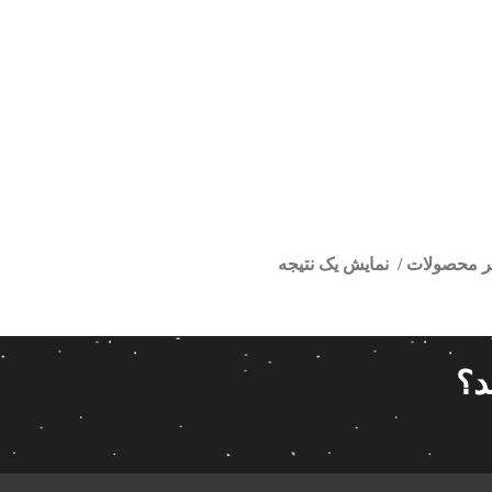
تر محصولات
نمایش یک نتیجه
ر اینفینتی
ا
قیمت گذاری
مرتب سازی
د؟
پیش فر
14 280 000تومان
539 000تومان
تعداد باز
 پاناتک
1
539 000
14 280 000
محبوبیت
 خودرو ناکامیچی
2
براساس 