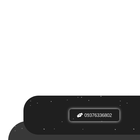
 بر اساس
ض
09376336802
دیدها
نرخ میانگین