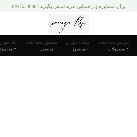
برای مشاوره و راهنمایی خرید تماس بگیرید 09376336802
دوربین دنده عقب
ردیاب خودرو
سنسور دنده عقب
باند خودرو
۲ محصولات
۰ محصول
۰ محصول
۳ محصولات