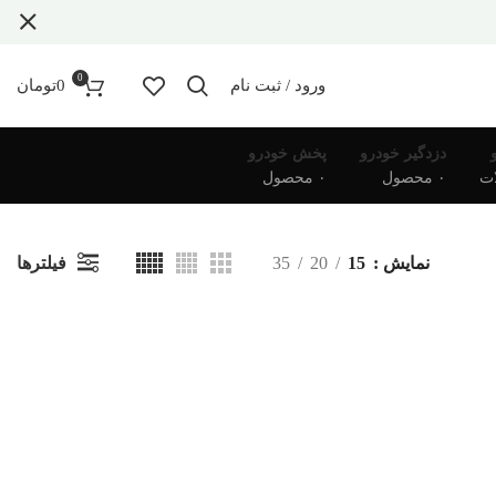
0
ورود / ثبت نام
0
تومان
دزدگیر خودرو
پخش خودرو
۰ محصول
۰ محصول
فیلترها
نمایش
15
20
35