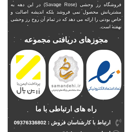
فروشگاه رز وحشی (Savage Rose) در این دهه به
باند ماشین ناکامیچی
2
مشتریانش محصول نمی فروشد بلکه اندیشه اصالت و
باند ناکامیچی
2
خاص بودنی را ارائه می دهد که در تمام آن روح رز وحشی
پخش 206
2
نهفته است.
پخش 207
2
مجوزهای دریافتی مجموعه
پخش 405
2
پخش MVM 530
1
پخش MVM X22
1
پخش اریو
1
پخش ال 90
1
پخش النترا
2
پخش ام وی ام
4
پخش ام وی ام 530
2
راه های ارتباطی با ما
پخش ام وی ام ایکس 22
2
پخش ام وی ام ایکس 33
1
ارتباط با کارشناسان فروش : 09376336802
پخش ام وی ام ایکس 33 نیو
1