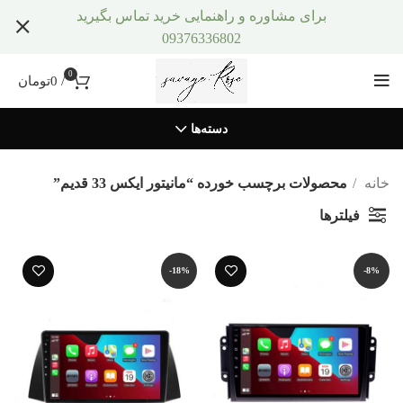
برای مشاوره و راهنمایی خرید تماس بگیرید
09376336802
0
/
0
تومان
دسته‌ها
خانه
محصولات برچسب خورده “مانیتور ایکس 33 قدیم”
فیلترها
-18%
-8%