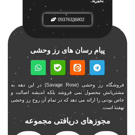
بگیرید.
باند خودرو ناکامیچی
2
باند فابریک خودرو
1
09376336802
باند فابریک ناکامیچی
1
باند ماشین ناکامیچی
2
باند ناکامیچی
2
پیام رسان های رز وحشی
پخش 206
2
پخش 207
2
پخش 405
2
پخش MVM 530
1
فروشگاه رز وحشی (Savage Rose) در این دهه به
پخش MVM X22
1
مشتریانش محصول نمی فروشد بلکه اندیشه اصالت و
پخش اریو
1
خاص بودنی را ارائه می دهد که در تمام آن روح رز وحشی
پخش ال 90
1
نهفته است.
پخش النترا
2
مجوزهای دریافتی مجموعه
پخش ام وی ام
4
پخش ام وی ام 530
2