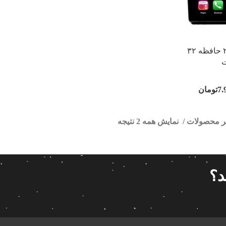
مانیتورخودرو اندروید رم ۲ حافظه ۳۲
ت
7.
تومان
تر محصولات
نمایش همه 2 نتیجه
ور بلک اسمیت
ا
قیمت گذاری
مرتب سازی
د؟
پیش فر
7 990 000تومان
7 790 000تومان
تعداد باز
 پاناتک
1
7 790 000
7 990 000
محبوبیت
 خودرو ناکامیچی
2
براساس 