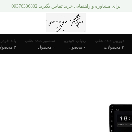
برای مشاوره و راهنمایی خرید تماس بگیرید 09376336802
دوربین دنده عقب
ردیاب خودرو
سنسور دنده عقب
باند خودرو
۲ محصولات
۰ محصول
۰ محصول
۳ محصولات