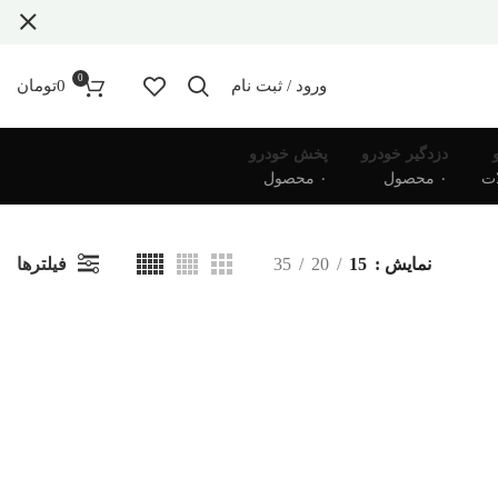
0
ورود / ثبت نام
0
تومان
دزدگیر خودرو
پخش خودرو
۰ محصول
۰ محصول
فیلترها
نمایش
15
20
35