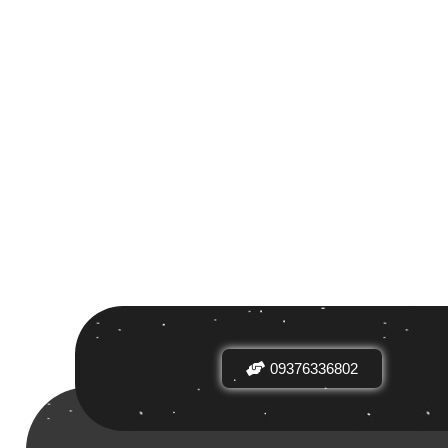
 بر اساس
ض
09376336802
دیدها
نرخ میانگین