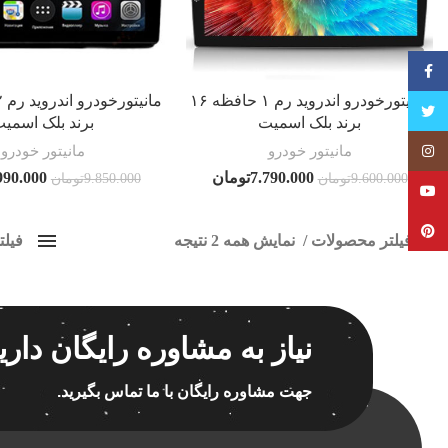
فیسبوک
مانیتورخودرو اندروید رم ۱ حافظه ۱۶
تویتر
برند بلک اسمیت
برند بلک اسمی
مانیتور خودرو
مانیتور خودرو
Instagram
7.790.000
تومان
990.000
9.600.000
تومان
9.850.000
تومان
YouTube
Pinterest
فیلتر محصولات
نمایش همه 2 نتیجه
فیل
کلاس‌های حمل و نقل محصول
مانیت
هیچ
برچسب ه
نیاز به مشاوره رایگان داری
فقط نمایش محصولات فروش
فقط موجود در انبار
جهت مشاوره رایگان با ما تماس بگیرید.
اسپیکر
اسپیکر